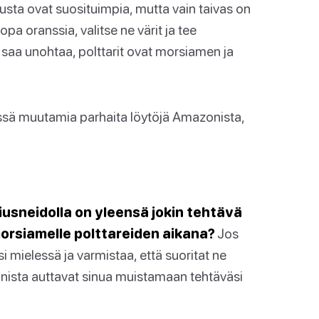
 musta ovat suosituimpia, mutta vain taivas on
opa oranssia, valitse ne värit ja tee
 saa unohtaa, polttarit ovat morsiamen ja
ässä muutamia parhaita löytöjä Amazonista,
iusneidolla on yleensä jokin tehtävä
morsiamelle polttareiden aikana?
Jos
i mielessä ja varmistaa, että suoritat ne
nista auttavat sinua muistamaan tehtäväsi