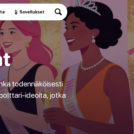
📱
ita
Sovellukset
at
onka todennäköisesti
olttari-ideoita, jotka