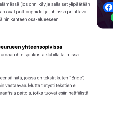
elämässä (jos onni käy ja sellaiset ylipäätään
eaa ovat polttaripaidat ja juhlassa pelattavat
näihin kahteen osa-alueeseen!
äseurueen yhteensopivissa
umaan ihmisjoukosta klubilla tai missä
ensä niitä, joissa on tekstit kuten “Bride”,
in vastaavaa. Mutta tietysti tekstien ei
raafisia paitoja, jotka tuovat esiin hääfiilistä