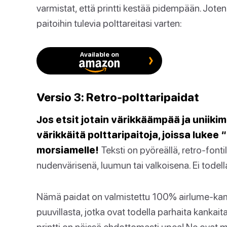
varmistat, että printti kestää pidempään. Joten
paitoihin tulevia polttareitasi varten:
Available on
Versio 3: Retro-polttaripaidat
Jos etsit jotain värikkäämpää ja uniiki
värikkäitä polttaripaitoja, joissa lukee
morsiamelle!
Teksti on pyöreällä, retro-fontil
nudenvärisenä, luumun tai valkoisena. Ei todella
Nämä paidat on valmistettu 100% airlume-kam
puuvillasta, jotka ovat todella parhaita kankait
printti on näissä ehdottomasti upea! Ne ovat m