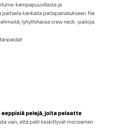
irlume-kampapuuvillasta ja
la parhaita kankaita paitapainatukseen. Ne
ehmeitä, lyhythihaisia crew neck -paitoja.
aripaidat:
 eeppisiä pelejä, joita pelaatte
ta vain, että pelit keskittyvät morsiamen