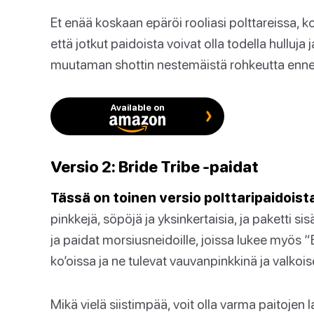
Et enää koskaan epäröi rooliasi polttareissa, k
että jotkut paidoista voivat olla todella hulluja
muutaman shottin nestemäistä rohkeutta ennen
Available on
Versio 2: Bride Tribe -paidat
Tässä on toinen versio polttaripaidoist
pinkkejä, söpöjä ja yksinkertaisia, ja paketti si
ja paidat morsiusneidoille, joissa lukee myös “
ko’oissa ja ne tulevat vauvanpinkkinä ja valkoi
Mikä vielä siistimpää, voit olla varma paitojen 