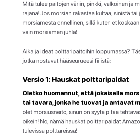
Mitä tulee paitojen väriin, pinkki, valkoinen ja
rajana! Jos morsian rakastaa kultaa, sinistä tai j
morsiamesta onnellinen, sillä kuten et koskaan
vain morsiamen juhla!
Aika ja ideat polttaripaitoihin loppumassa? T
jotka nostavat hääseurueesi fiilistä:
Versio 1: Hauskat polttaripaidat
Oletko huomannut, että jokaisella mors
tai tavara, jonka he tuovat ja antavat 
olet morsiusneito, sinun on syytä pitää tehtäväs
oikein! No, nämä hauskat polttaripaidat Amazo
tulevissa polttareissa!