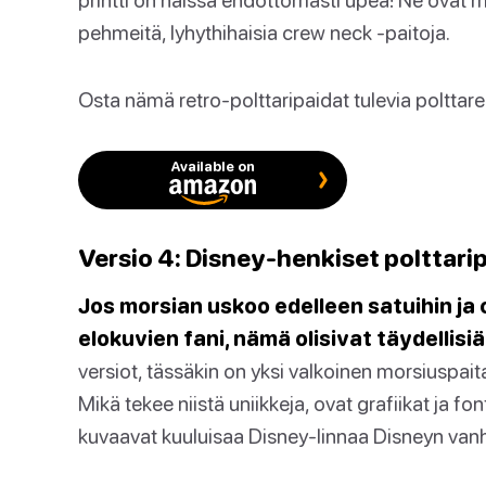
pehmeitä, lyhythihaisia crew neck -paitoja.
Osta nämä retro-polttaripaidat tulevia polttarei
Available on
Versio 4: Disney-henkiset polttari
Jos morsian uskoo edelleen satuihin ja 
elokuvien fani, nämä olisivat täydellisi
versiot, tässäkin on yksi valkoinen morsiuspai
Mikä tekee niistä uniikkeja, ovat grafiikat ja fon
kuvaavat kuuluisaa Disney-linnaa Disneyn van