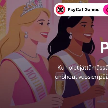
PsyCat Games
P
Kun olet jättämässä
unohdat vuosien pääst