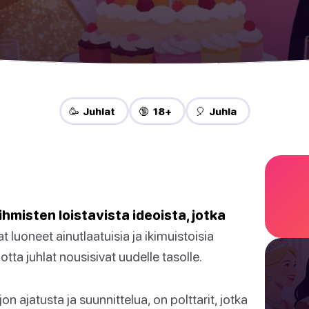
🥳 Juhlat
🔞 18+
🎈 Juhla
misten loistavista ideoista, jotka
 luoneet ainutlaatuisia ja ikimuistoisia
otta juhlat nousisivat uudelle tasolle.
n ajatusta ja suunnittelua, on polttarit, jotka