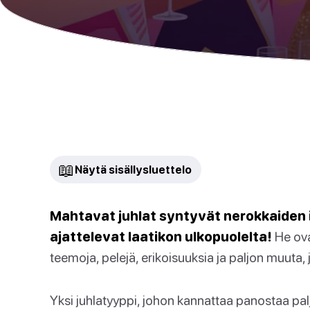
📖
Näytä sisällysluettelo
Mahtavat juhlat syntyvät nerokkaiden ih
ajattelevat laatikon ulkopuolelta!
He ovat
teemoja, pelejä, erikoisuuksia ja paljon muuta, j
Yksi juhlatyyppi, johon kannattaa panostaa paljo