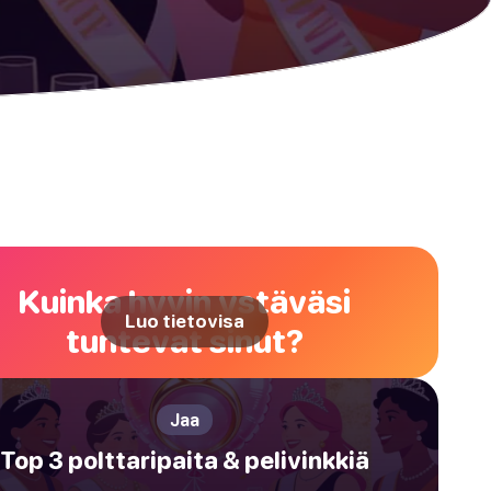
Kuinka hyvin ystäväsi
Luo tietovisa
tuntevat sinut?
Jaa
Top 3 polttaripaita & pelivinkkiä