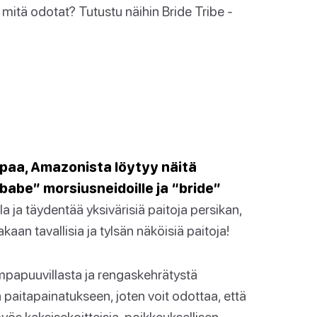
 mitä odotat? Tutustu näihin Bride Tribe -
mpaa, Amazonista löytyy näitä
 “babe” morsiusneidoille ja “bride”
la ja täydentää yksivärisiä paitoja persikan,
kaan tavallisia ja tylsän näköisiä paitoja!
papuuvillasta ja rengaskehrätystä
a paitapainatukseen, joten voit odottaa, että
yös kaksisekoitteisia, poikkeuksellisen