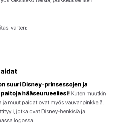
tasi varten:
paidat
on suuri Disney-prinsessojen ja
ä paitoja hääseurueellesi!
Kuten muutkin
ta ja muut paidat ovat myös vauvanpinkkejä.
ttityyli, jotka ovat Disney-henkisiä ja
hassa logossa.