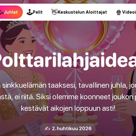
🥳
🕹
👋
🍿
Juhlat
Pelit
Keskustelun Aloittajat
Video
olttarilahjaide
 sinkkuelämän taaksesi, tavallinen juhla, j
ä, ei riitä. Siksi olemme koonneet joukon p
kestävät aikojen loppuun asti!
✍️ 2. huhtikuu 2026