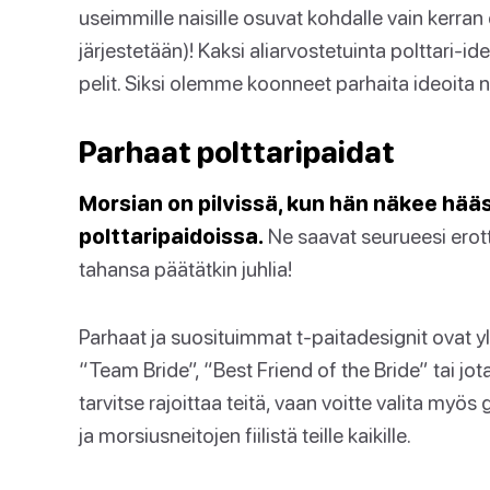
useimmille naisille osuvat kohdalle vain kerran 
järjestetään)! Kaksi aliarvostetuinta polttari-id
pelit. Siksi olemme koonneet parhaita ideoita 
Parhaat polttaripaidat
Morsian on pilvissä, kun hän näkee hä
polttaripaidoissa.
Ne saavat seurueesi erott
tahansa päätätkin juhlia!
Parhaat ja suosituimmat t-paitadesignit ovat yle
“Team Bride”, “Best Friend of the Bride” tai jota
tarvitse rajoittaa teitä, vaan voitte valita myös g
ja morsiusneitojen fiilistä teille kaikille.