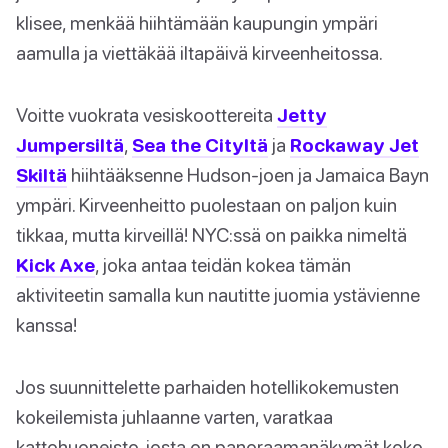
klisee, menkää hiihtämään kaupungin ympäri
aamulla ja viettäkää iltapäivä kirveenheitossa.
Voitte vuokrata vesiskoottereita
Jetty
Jumpersiltä
,
Sea the Cityltä
ja
Rockaway Jet
Skiltä
hiihtääksenne Hudson-joen ja Jamaica Bayn
ympäri. Kirveenheitto puolestaan on paljon kuin
tikkaa, mutta kirveillä! NYC:ssä on paikka nimeltä
Kick Axe
, joka antaa teidän kokea tämän
aktiviteetin samalla kun nautitte juomia ystävienne
kanssa!
Jos suunnittelette parhaiden hotellikokemusten
kokeilemista juhlaanne varten, varatkaa
kattohuoneisto, josta on panoraamanäkymät koko