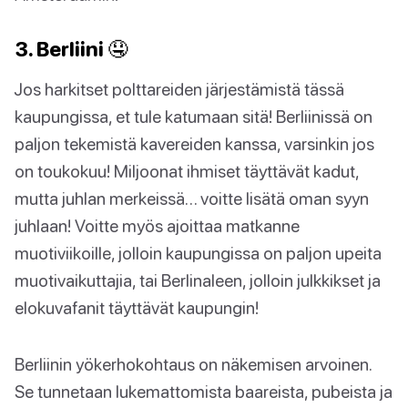
3. Berliini 🤤
Jos harkitset polttareiden järjestämistä tässä
kaupungissa, et tule katumaan sitä! Berliinissä on
paljon tekemistä kavereiden kanssa, varsinkin jos
on toukokuu! Miljoonat ihmiset täyttävät kadut,
mutta juhlan merkeissä… voitte lisätä oman syyn
juhlaan! Voitte myös ajoittaa matkanne
muotiviikoille, jolloin kaupungissa on paljon upeita
muotivaikuttajia, tai Berlinaleen, jolloin julkkikset ja
elokuvafanit täyttävät kaupungin!
Berliinin yökerhokohtaus on näkemisen arvoinen.
Se tunnetaan lukemattomista baareista, pubeista ja