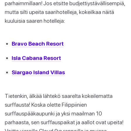
parhaimmillaan! Jos etsitte budjettiystävällisempiä,
mutta silti upeita saarihotelleja, kokeilkaa näitä
kuuluisia saaren hotelleja:
Bravo Beach Resort
Isla Cabana Resort
Siargao Island Villas
Tietenkin, älkää lähtekö saarelta kokeilematta
surffausta! Koska olette Filippiinien
surffauspääkaupunki ja yksi maailman 10
parhaasta, sen surffauspaikat ja aallot ovat upeita!
Voitte vierailla Cloud 9:n rannoilla ja muissa