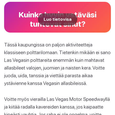
Kuinka hyvin ystäväsi
Luo tietovisa
tuntevat sinut?
Tässä kaupungissa on paljon aktiviteetteja
klassiseen polttarilomaan. Tietenkin mikään ei sano
Las Vegasin polttareita enemmän kuin mahtavat
allasbileet valojen, juomien ja naisten kera. Voitte
juoda, uida, tanssia ja viettää parasta aikaa
ystävienne kanssa Vegasin allasbileissä.
Voitte myös vierailla Las Vegas Motor Speedwayllä
ja kiitää radalla kavereiden kanssa, jos kaipaatte
kipeästi vauhtia. Jos raha ei ole ongelma, voitte