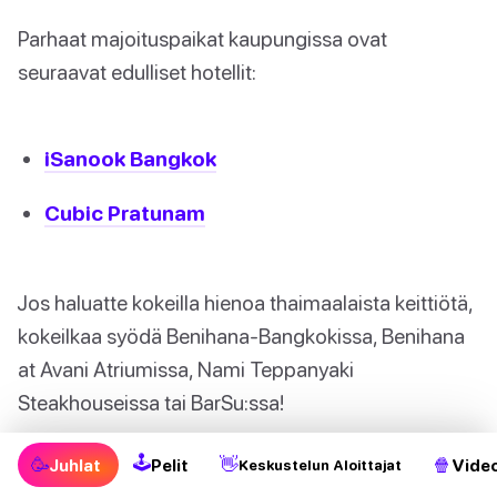
Parhaat majoituspaikat kaupungissa ovat
seuraavat edulliset hotellit:
iSanook Bangkok
Cubic Pratunam
Jos haluatte kokeilla hienoa thaimaalaista keittiötä,
kokeilkaa syödä Benihana-Bangkokissa, Benihana
at Avani Atriumissa, Nami Teppanyaki
Steakhouseissa tai BarSu:ssa!
🕹
🥳
👋
🍿
Juhlat
Pelit
Video
Keskustelun Aloittajat
Koska kyse on kaupungin hulluista ja