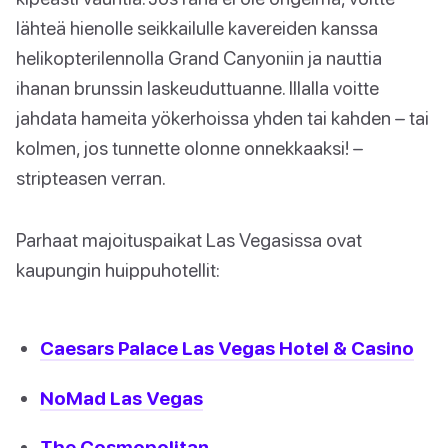
lähteä hienolle seikkailulle kavereiden kanssa
helikopterilennolla Grand Canyoniin ja nauttia
ihanan brunssin laskeuduttuanne. Illalla voitte
jahdata hameita yökerhoissa yhden tai kahden – tai
kolmen, jos tunnette olonne onnekkaaksi! –
stripteasen verran.
Parhaat majoituspaikat Las Vegasissa ovat
kaupungin huippuhotellit:
Caesars Palace Las Vegas Hotel & Casino
NoMad Las Vegas
The Cosmopolitan