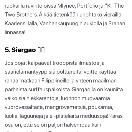
ruokailla ravintoloissa Mlýnec, Portfolio ja “K” The
Two Brothers. Älkää tietenkään unohtako vierailla
Kaarlensillalla, Vanhankaupungin aukiolla ja Prahan
linnassa!
5. Siargao 🏄‍♀️
Jos pojat kaipaavat trooppista ilmastoa ja
saarielämäntyyppisiä polttareita, voitte käyttää
rahaa matkaan Filippiineille ja yhteen maailman
parhaista surffauspaikoista. Siargaolla on kauniita
valkoisia hiekkarantoja, luonnon muovaamia
vuorovesialtaita, mangrovemetsiä, poukamia,
luolia, laguuneja ja ei-pisteliäitä meduusoja! Paras
osa on, että se on paljon halvempaa kuin