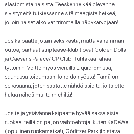
alastomista naisista. Teeskennelkää olevanne
sivistyneitä tutkiessanne sitä maagista hetkeä,
jolloin naiset alkoivat trimmailla häpykarvojaan!
Jos kaipaatte jotain seksikästä, mutta vähemmän
outoa, parhaat striptease-klubit ovat Golden Dolls
ja Caesar’s Palace/ CP Club! Tuhlakaa rahaa
tyttöihin! Voitte myös vierailla Liquidromissa,
saunassa toipumaan ilonpidon yöstä! Tämä on
sekasauna, joten saatatte nähdä asioita, joita ette
halua nähdä muilta miehiltä!
Jos te ja ystävänne kaipaatte hyvää saksalaista
ruokaa, teillä on paljon vaihtoehtoja, kuten KaDeWe
(lopullinen ruokamatka!), Görlitzer Park (loistava