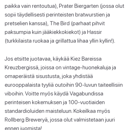
paikka vain rentoutua), Prater Biergarten (jossa olut
sopii täydellisesti perinteisten bratwurstien ja
pretselien kanssa), The Bird (parhaat pihvit
paksumpia kuin jääkiekkokiekot) ja Hassir
(turkkilaista ruokaa ja grillattua lihaa yllin kyllin!).
Jos etsitte juotavaa, käykää Kiez Bareissa
Kreuzbergissä, joissa on vintage-huonekaluja ja
omaperäistä sisustusta, joka yhdistää
eurooppalaista tyyliä outoihin 90-luvun taiteellisiin
viboihin. Voitte myös käydä Vagabundissa
perinteisen kokemuksen ja 100-vuotiaiden
standardioluiden maisteluun. Kokeilkaa myös
Rollberg Breweryä, jossa olut valmistetaan juuri
ennen juomista!