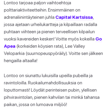
Lontoo tarjoaa paljon vaihtoehtoja
polttariaktiviteetteihin. Ensimmäinen on
adrenaliinintäyteinen juhla
Capital Kartsissa
,
jossa ajetaan urheilukartteja ja kilpaillaan radalla
puhtaan viihteen ja pienen terveellisen kilpailun
vuoksi kavereiden kesken! Voitte myös kokeilla
Go
Apea
(korkeiden köysien rata), Lee Valley
Veloparkia (suurnopeuspyöräily). Voitte sen jälkeen
hengailla altaalla!
Lontoo on siunattu lukuisilla upeilla pubeilla ja
ravintoloilla. Ruokailumahdollisuuksia on
loputtomasti! Löydät perinteisen pubin, ylellisen
pihviravintolan, pienen kahvilan tai minkä tahansa
paikan, jossa on lumoava miljöö!