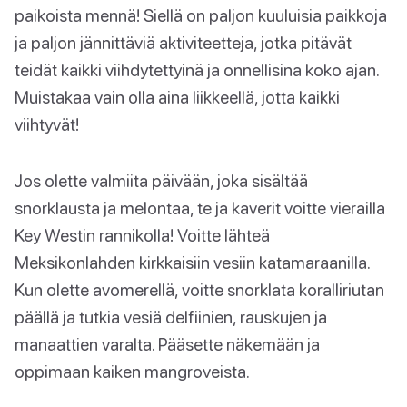
paikoista mennä! Siellä on paljon kuuluisia paikkoja
ja paljon jännittäviä aktiviteetteja, jotka pitävät
teidät kaikki viihdytettyinä ja onnellisina koko ajan.
Muistakaa vain olla aina liikkeellä, jotta kaikki
viihtyvät!
Jos olette valmiita päivään, joka sisältää
snorklausta ja melontaa, te ja kaverit voitte vierailla
Key Westin rannikolla! Voitte lähteä
Meksikonlahden kirkkaisiin vesiin katamaraanilla.
Kun olette avomerellä, voitte snorklata koralliriutan
päällä ja tutkia vesiä delfiinien, rauskujen ja
manaattien varalta. Pääsette näkemään ja
oppimaan kaiken mangroveista.