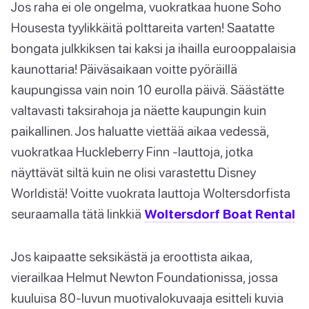
Jos raha ei ole ongelma, vuokratkaa huone Soho
Housesta tyylikkäitä polttareita varten! Saatatte
bongata julkkiksen tai kaksi ja ihailla eurooppalaisia
kaunottaria! Päiväsaikaan voitte pyöräillä
kaupungissa vain noin 10 eurolla päivä. Säästätte
valtavasti taksirahoja ja näette kaupungin kuin
paikallinen. Jos haluatte viettää aikaa vedessä,
vuokratkaa Huckleberry Finn -lauttoja, jotka
näyttävät siltä kuin ne olisi varastettu Disney
Worldistä! Voitte vuokrata lauttoja Woltersdorfista
seuraamalla tätä linkkiä
Woltersdorf Boat Rental
Jos kaipaatte seksikästä ja eroottista aikaa,
vierailkaa Helmut Newton Foundationissa, jossa
kuuluisa 80-luvun muotivalokuvaaja esitteli kuvia