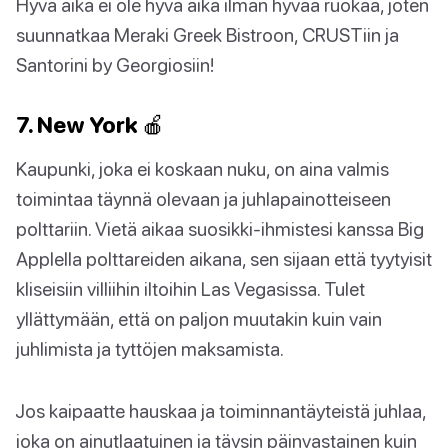
Hyvä aika ei ole hyvä aika ilman hyvää ruokaa, joten
suunnatkaa Meraki Greek Bistroon, CRUSTiin ja
Santorini by Georgiosiin!
7. New York 🍎
Kaupunki, joka ei koskaan nuku, on aina valmis
toimintaa täynnä olevaan ja juhlapainotteiseen
polttariin. Vietä aikaa suosikki-ihmistesi kanssa Big
Applella polttareiden aikana, sen sijaan että tyytyisit
kliseisiin villiihin iltoihin Las Vegasissa. Tulet
yllättymään, että on paljon muutakin kuin vain
juhlimista ja tyttöjen maksamista.
Jos kaipaatte hauskaa ja toiminnantäyteistä juhlaa,
joka on ainutlaatuinen ja täysin päinvastainen kuin