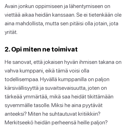
Avain jonkun oppimiseen ja lähentymiseen on
viettää aikaa heidän kanssaan. Se ei tietenkään ole
aina mahdollista, mutta sen pitäisi olla jotain, jota
yrität.
2. Opi miten ne toimivat
He sanovat, että jokaisen hyvän ihmisen takana on
vahva kumppani, eikä tämä voisi olla
todellisempaa. Hyvällä kumppanilla on paljon
kärsivällisyyttä ja suvaitsevaisuutta, joten on
tärkeää ymmärtää, mikä saa heidät tikittämään
syvemmälle tasolle. Miksi he aina pyytävät
anteeksi? Miten he suhtautuvat kritiikkiin?
Merkitseekö heidän perheensä heille paljon?