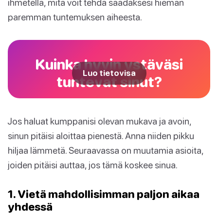
ihmetellä, mitä voit tehdä saadaksesi hieman
paremman tuntemuksen aiheesta.
Kuinka hyvin ystäväsi
Luo tietovisa
tuntevat sinut?
Jos haluat kumppanisi olevan mukava ja avoin,
sinun pitäisi aloittaa pienestä. Anna niiden pikku
hiljaa lämmetä. Seuraavassa on muutamia asioita,
joiden pitäisi auttaa, jos tämä koskee sinua.
1. Vietä mahdollisimman paljon aikaa
yhdessä