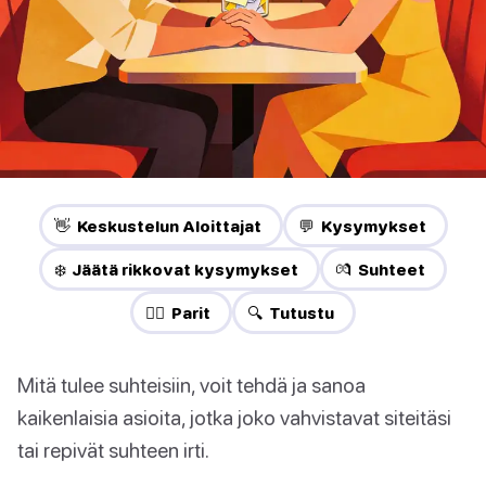
👋 Keskustelun Aloittajat
💬 Kysymykset
❄️ Jäätä rikkovat kysymykset
💏 Suhteet
❤️‍🔥 Parit
🔍 Tutustu
Mitä tulee suhteisiin, voit tehdä ja sanoa
kaikenlaisia asioita, jotka joko vahvistavat siteitäsi
tai repivät suhteen irti.