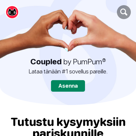
Coupled
by PumPum®
Lataa tänään #1 sovellus pareille.
Asenna
Tutustu kysymyksiin
pariskunnille