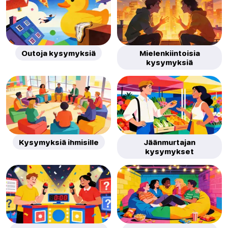
Outoja kysymyksiä
Mielenkiintoisia
kysymyksiä
Kysymyksiä ihmisille
Jäänmurtajan
kysymykset