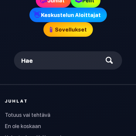
🥳
Juhlat
Pelit
👋
Keskustelun Aloittajat
📱
Sovellukset
Hae
JUHLAT
Totuus vai tehtävä
En ole koskaan