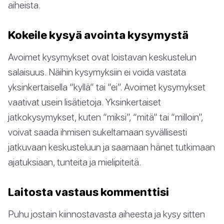
aiheista.
Kokeile kysyä avointa kysymystä
Avoimet kysymykset ovat loistavan keskustelun
salaisuus. Näihin kysymyksiin ei voida vastata
yksinkertaisella “kyllä” tai “ei”. Avoimet kysymykset
vaativat usein lisätietoja. Yksinkertaiset
jatkokysymykset, kuten “miksi”, “mitä” tai “milloin”,
voivat saada ihmisen sukeltamaan syvällisesti
jatkuvaan keskusteluun ja saamaan hänet tutkimaan
ajatuksiaan, tunteita ja mielipiteitä.
Laitosta vastaus kommenttisi
Puhu jostain kiinnostavasta aiheesta ja kysy sitten