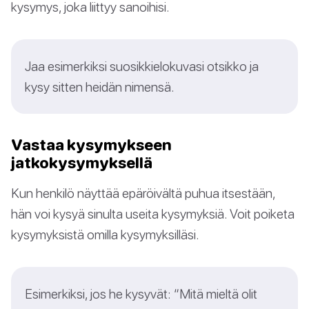
kysymys, joka liittyy sanoihisi.
Jaa esimerkiksi suosikkielokuvasi otsikko ja
kysy sitten heidän nimensä.
Vastaa kysymykseen
jatkokysymyksellä
Kun henkilö näyttää epäröivältä puhua itsestään,
hän voi kysyä sinulta useita kysymyksiä. Voit poiketa
kysymyksistä omilla kysymyksilläsi.
Esimerkiksi, jos he kysyvät: “Mitä mieltä olit