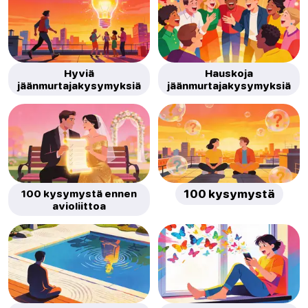
Hyviä
Hauskoja
jäänmurtajakysymyksiä
jäänmurtajakysymyksiä
100 kysymystä ennen
100 kysymystä
avioliittoa