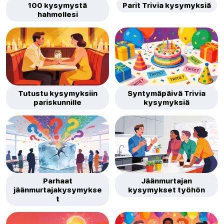
100 kysymystä
Parit Trivia kysymyksiä
hahmollesi
Tutustu kysymyksiin
Syntymäpäivä Trivia
pariskunnille
kysymyksiä
Parhaat
Jäänmurtajan
jäänmurtajakysymykse
kysymykset työhön
t