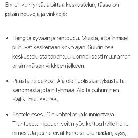
Ennen kuin yrität aloittaa keskustelun, tässä on
joitain neuvoja ja vinkkejä:
Hengitä syvään ja rentoudu. Muista, että ihmiset
puhuvat keskenään koko ajan. Suurin osa
keskusteluista tapahtuu luonnollisesti muutaman
ensimmäisen virkkeen jälkeen.
Päästä irti pelkosi. Älä ole huolissasi tylsästä tai
sanomasta jotain tyhmää. Aloita puhuminen.
Kaikki muu seuraa.
Esittele itsesi. Ole kohtelias ja kunnioittava.
Tilanteesta riippuen voit myös kertoa heille koko
nimesi. Ja jos he eivät kerro sinulle heidän, kysy,