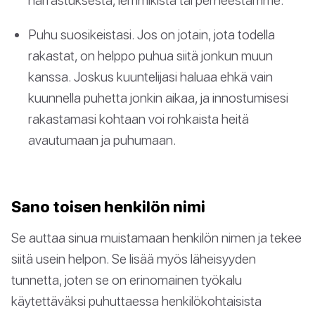
Puhu suosikeistasi. Jos on jotain, jota todella
rakastat, on helppo puhua siitä jonkun muun
kanssa. Joskus kuuntelijasi haluaa ehkä vain
kuunnella puhetta jonkin aikaa, ja innostumisesi
rakastamasi kohtaan voi rohkaista heitä
avautumaan ja puhumaan.
Sano toisen henkilön nimi
Se auttaa sinua muistamaan henkilön nimen ja tekee
siitä usein helpon. Se lisää myös läheisyyden
tunnetta, joten se on erinomainen työkalu
käytettäväksi puhuttaessa henkilökohtaisista