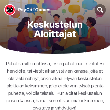
PsyCat Games
Keskustelun
Aloittajat
Puhutpa sitten juhlissa, jossa puhut juuri tavatullesi
henkilölle, tai vietät aikaa ystävien kanssa, joita et
ole vielä nähnyt jonkin aikaa. Hyvän keskustelun
aloittajan keksiminen, joka ei ole vain tylsää pientä
puhetta, voi olla taistelu. Kun aloitat keskustelun
jonkun kanssa, haluat sen olevan mielenkiintoinen,
oivaltava ja viihdyttävä.