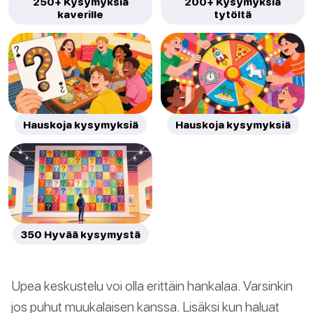
250+ Kysymyksiä
200+ Kysymyksiä
kaverille
tytöltä
Hauskoja kysymyksiä
Hauskoja kysymyksiä
350 Hyvää kysymystä
Upea keskustelu voi olla erittäin hankalaa. Varsinkin
jos puhut muukalaisen kanssa. Lisäksi kun haluat