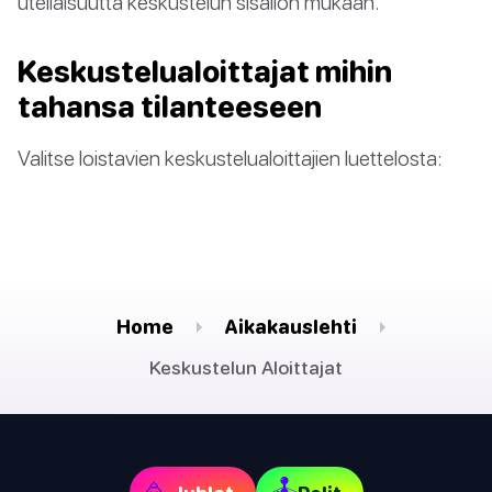
uteliaisuutta keskustelun sisällön mukaan.
Keskustelualoittajat mihin
tahansa tilanteeseen
Valitse loistavien keskustelualoittajien luettelosta:
Home
Aikakauslehti
Keskustelun Aloittajat
🕹