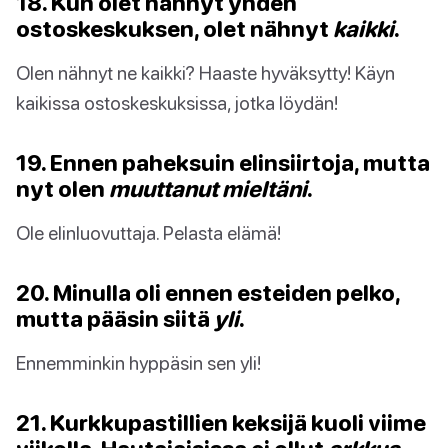
18. Kun olet nähnyt yhden
ostoskeskuksen, olet nähnyt
kaikki
.
Olen nähnyt ne kaikki? Haaste hyväksytty! Käyn
kaikissa ostoskeskuksissa, jotka löydän!
19. Ennen paheksuin elinsiirtoja, mutta
nyt olen
muuttanut mieltäni
.
Ole elinluovuttaja. Pelasta elämä!
20. Minulla oli ennen esteiden pelko,
mutta pääsin siitä
yli
.
Ennemminkin hyppäsin sen yli!
21. Kurkkupastillien keksijä kuoli viime