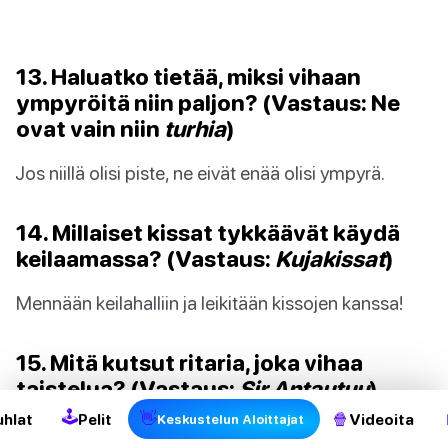
13. Haluatko tietää, miksi vihaan
ympyröitä niin paljon? (Vastaus: Ne
ovat vain niin
turhia
)
Jos niillä olisi piste, ne eivät enää olisi ympyrä.
14. Millaiset kissat tykkäävät käydä
keilaamassa? (Vastaus:
Kujakissat
)
Mennään keilahalliin ja leikitään kissojen kanssa!
2
15. Mitä kutsut ritaria, joka vihaa
taistelua? (Vastaus:
Sir Antautuu
)
🕹
👋
🍿
uhlat
Pelit
Videoita
Keskustelun Aloittajat
Sir Antautuu pitäisi taistella loppuun asti eikä