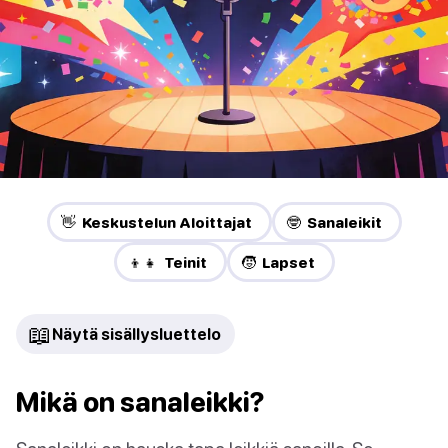
👋 Keskustelun Aloittajat
🤓 Sanaleikit
👦👧 Teinit
🧒 Lapset
📖
Näytä sisällysluettelo
Mikä on sanaleikki?