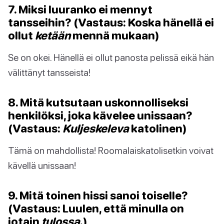
7. Miksi luuranko ei mennyt
tansseihin? (Vastaus: Koska hänellä ei
ollut
ketään
mennä mukaan)
Se on okei. Hänellä ei ollut panosta pelissä eikä hän
välittänyt tansseista!
8. Mitä kutsutaan uskonnolliseksi
henkilöksi, joka kävelee unissaan?
(Vastaus:
Kuljeskeleva
katolinen)
Tämä on mahdollista! Roomalaiskatolisetkin voivat
kävellä unissaan!
9. Mitä toinen hissi sanoi toiselle?
(Vastaus: Luulen, että minulla on
jotain
tulossa
.)