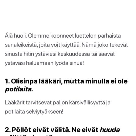
Älä huoli. Olemme koonneet luettelon parhaista
sanaleikeistä, joita voit käyttää. Nämä joko tekevät
sinusta hitin ystäviesi keskuudessa tai saavat
ystäväsi haluamaan lyödä sinua!
1. Olisinpa lääkäri, mutta minulla ei ole
potilaita
.
Lääkärit tarvitsevat paljon kärsivällisyyttä ja
potilaita selviytyäkseen!
2. Pöllöt eivät välitä. Ne eivät
huuda