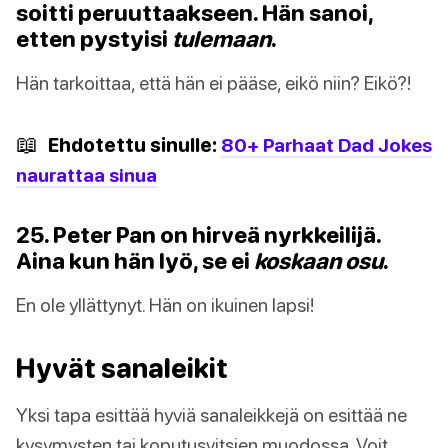
soitti peruuttaakseen. Hän sanoi,
etten pystyisi
tulemaan
.
Hän tarkoittaa, että hän ei pääse, eikö niin? Eikö?!
📖
Ehdotettu sinulle:
80+ Parhaat Dad Jokes
naurattaa sinua
25. Peter Pan on hirveä nyrkkeilijä.
Aina kun hän lyö, se ei
koskaan osu
.
En ole yllättynyt. Hän on ikuinen lapsi!
Hyvät sanaleikit
Yksi tapa esittää hyviä sanaleikkejä on esittää ne
kysymysten tai koputusvitsien muodossa. Voit