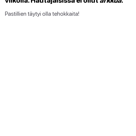
viikolla. Hautajaisissa ei ollut
arkkua
.
Pastillien täytyi olla tehokkaita!