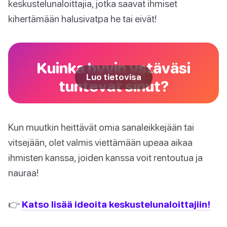
keskustelunaloittajia, jotka saavat ihmiset
kihertämään halusivatpa he tai eivät!
Kuinka hyvin ystäväsi
Luo tietovisa
tuntevat sinut?
Kun muutkin heittävät omia sanaleikkejään tai
vitsejään, olet valmis viettämään upeaa aikaa
ihmisten kanssa, joiden kanssa voit rentoutua ja
nauraa!
👉
Katso lisää ideoita keskustelunaloittajiin!