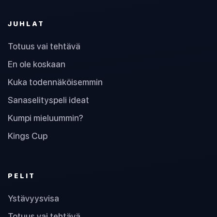
JUHLAT
Totuus vai tehtävä
En ole koskaan
Kuka todennäköisemmin
Sanaselityspeli ideat
Kumpi mieluummin?
Kings Cup
PELIT
Ystävyysvisa
Totuus vai tehtävä