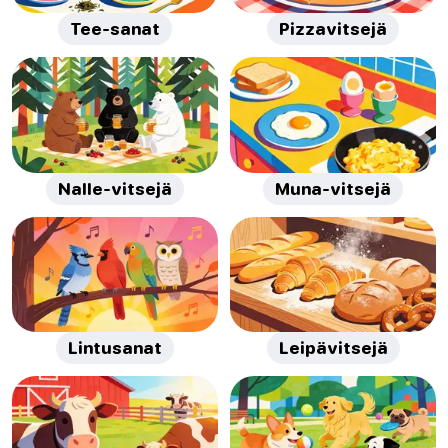
Tee-sanat
Pizzavitsejä
Nalle-vitsejä
Muna-vitsejä
Lintusanat
Leipävitsejä