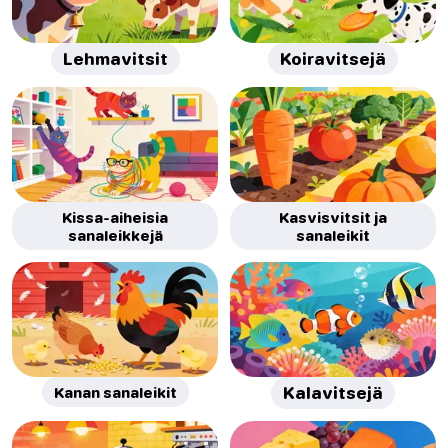
Lehmavitsit
Koiravitsejä
Kissa-aiheisia
Kasvisvitsit ja
sanaleikkejä
sanaleikit
Kanan sanaleikit
Kalavitsejä