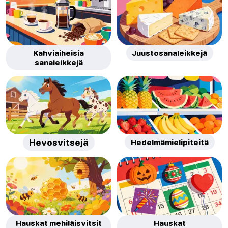
Kahviaiheisia
Juustosanaleikkejä
sanaleikkejä
Hevosvitsejä
Hedelmämielipiteitä
Hauskat mehiläisvitsit
Hauskat