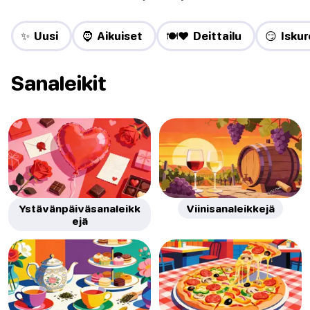
✨ Uusi
🧔 Aikuiset
🍽️❤️ Deittailu
😏 Iskure
Sanaleikit
Ystävänpäiväsanaleikk
Viinisanaleikkejä
ejä