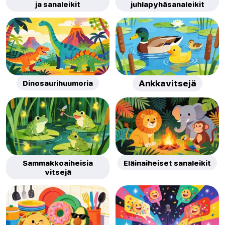
ja sanaleikit
juhlapyhäsanaleikit
Dinosaurihuumoria
Ankkavitsejä
Sammakkoaiheisia
Eläinaiheiset sanaleikit
vitsejä