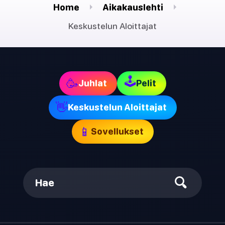
Home
Aikakauslehti
Keskustelun Aloittajat
🕹
🥳
Juhlat
Pelit
👋
Keskustelun Aloittajat
📱
Sovellukset
Hae