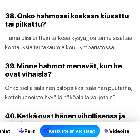
38. Onko hahmoasi koskaan kiusattu
tai pilkattu?
Tämä olisi erittäin tärkeää kysyä, jos tarina sisältää
kohtauksia tai takaumia kouluympäristössä.
39. Minne hahmot menevät, kun he
ovat vihaisia?
Onko siellä salainen piilopaikka, salainen puutarha,
kattohuoneisto hyvällä näköalalla vai jotain?
2
40. Ketkä ovat hänen vihollisensa ja
miksi?
🕹
👋
🍿
uhlat
Pelit
Videoita
Keskustelun Aloittajat
Sinun on määritettävä syy hahmosi