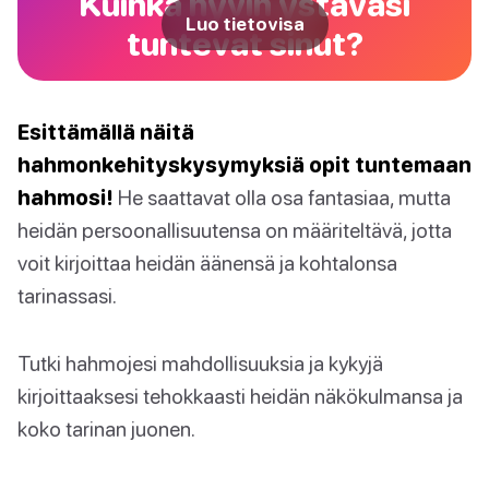
Kuinka hyvin ystäväsi
Luo tietovisa
tuntevat sinut?
Esittämällä näitä
hahmonkehityskysymyksiä opit tuntemaan
hahmosi!
He saattavat olla osa fantasiaa, mutta
heidän persoonallisuutensa on määriteltävä, jotta
voit kirjoittaa heidän äänensä ja kohtalonsa
tarinassasi.
Tutki hahmojesi mahdollisuuksia ja kykyjä
kirjoittaaksesi tehokkaasti heidän näkökulmansa ja
koko tarinan juonen.