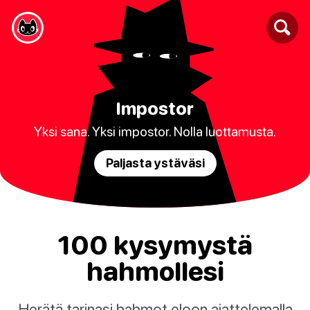
Impostor
Yksi sana. Yksi impostor. Nolla luottamusta.
Paljasta ystäväsi
100 kysymystä
hahmollesi
Herätä tarinasi hahmot eloon ajattelemalla