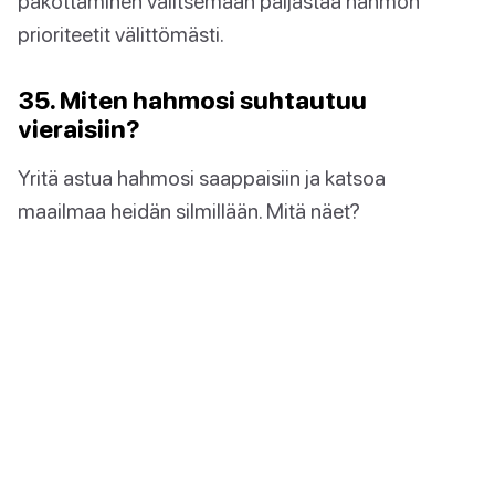
pakottaminen valitsemaan paljastaa hahmon
prioriteetit välittömästi.
35. Miten hahmosi suhtautuu
vieraisiin?
Yritä astua hahmosi saappaisiin ja katsoa
maailmaa heidän silmillään. Mitä näet?