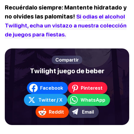
Recuérdalo siempre: Mantente hidratado y
no olvides las palomitas!
Si odias el alcohol
Twilight, echa un vistazo a nuestra colección
de juegos para fiestas.
Compartir
Twilight juego de beber
Facebook
Pinterest
Twitter / X
WhatsApp
Reddit
Email