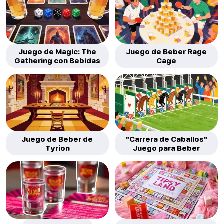
Juego de Magic: The
Juego de Beber Rage
Gathering con Bebidas
Cage
Juego de Beber de
"Carrera de Caballos"
Tyrion
Juego para Beber