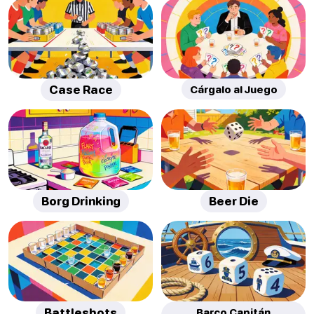
Case Race
Cárgalo al Juego
Borg Drinking
Beer Die
Battleshots
Barco Capitán