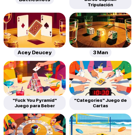
Tripulación
Acey Deucey
3 Man
"Fuck You Pyramid"
"Categories" Juego de
Juego para Beber
Cartas