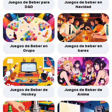
Juegos de Beber para
Juegos de beber en
D&D
Navidad
Juegos de Beber en
Juegos de beber en
Grupo
bares
Juegos de Beber de
Juegos de Beber de
Hockey
Anime