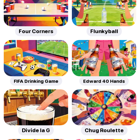
Four Corners
Flunkyball
FIFA Drinking Game
Edward 40 Hands
Divide la G
Chug Roulette