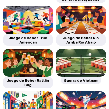
Juego de Beber True
Juego de Beber Río
American
Arriba Río Abajo
Juego de Beber Rattlin
Guerra de Vietnam
Bog