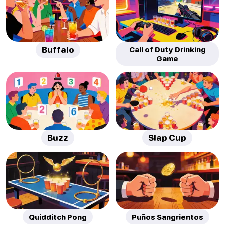
Buffalo
Call of Duty Drinking
Game
Buzz
Slap Cup
Quidditch Pong
Puños Sangrientos