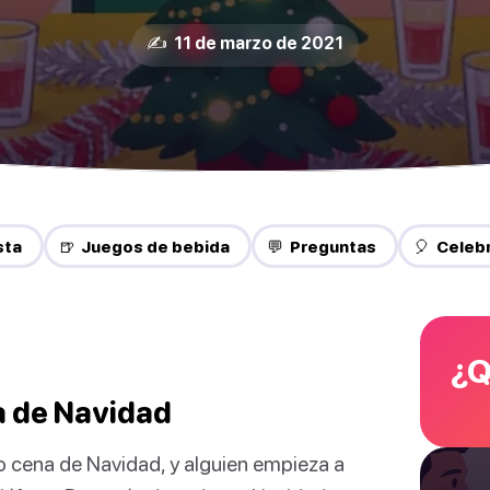
✍️ 11 de marzo de 2021
sta
🍺 Juegos de bebida
💬 Preguntas
🎈 Celeb
¿Q
na de Navidad
 o cena de Navidad, y alguien empieza a