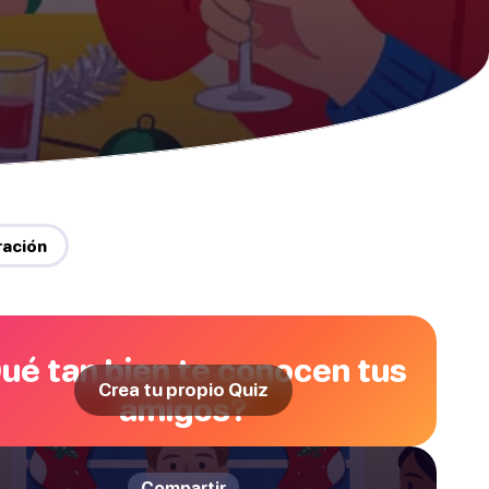
ración
ué tan bien te conocen tus
Crea tu propio Quiz
amigos?
Compartir