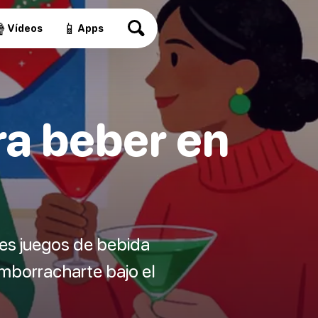

📱
Vídeos
Apps
ra beber en
res juegos de bebida
emborracharte bajo el