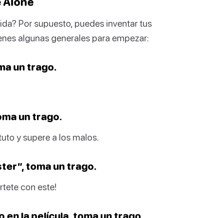
e Alone
bida? Por supuesto, puedes inventar tus
tienes algunas generales para empezar:
ma un trago.
oma un trago.
uto y supere a los malos.
ster”, toma un trago.
rtete con este!
en la película, toma un trago.