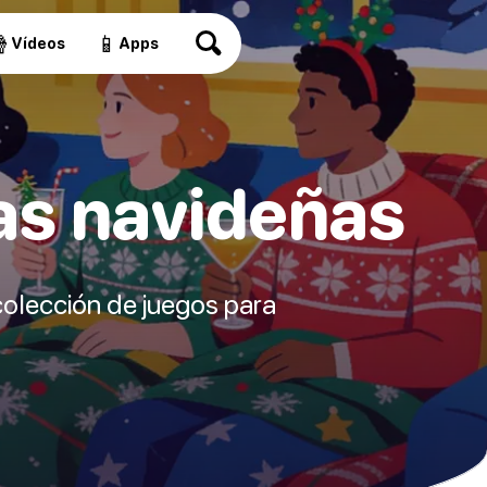

📱
Vídeos
Apps
as navideñas
colección de juegos para