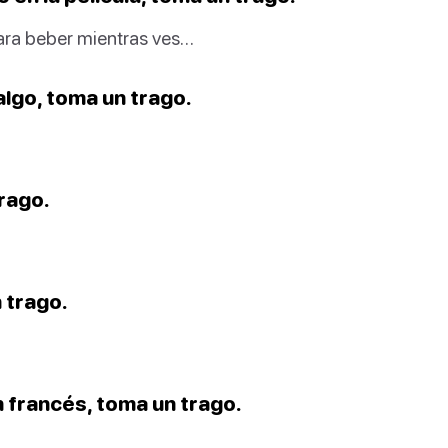
para beber mientras ves…
lgo, toma un trago.
trago.
 trago.
 francés, toma un trago.