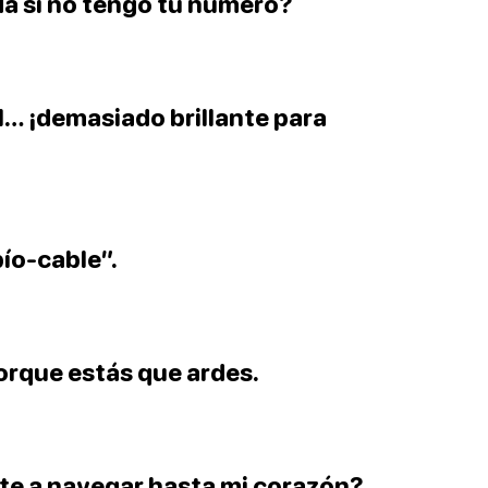
da si no tengo tu número?
l… ¡demasiado brillante para
pío-cable”.
Porque estás que ardes.
rte a navegar hasta mi corazón?