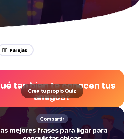
❤️‍🔥 Parejas
ué tan bien te conocen tus
Crea tu propio Quiz
amigos?
Compartir
as mejores frases para ligar para
conquistar chicas