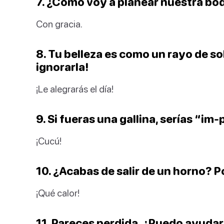
7. ¿Cómo voy a planear nuestra bo
Con gracia.
8. Tu belleza es como un rayo de so
ignorarla!
¡Le alegrarás el día!
9. Si fueras una gallina, serías “im-
¡Cucú!
10. ¿Acabas de salir de un horno? 
¡Qué calor!
11. Pareces perdida. ¿Puedo ayuda