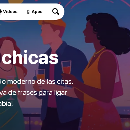

📱
Vídeos
Apps
 chicas
ndo moderno de las citas.
va de frases para ligar
abia!