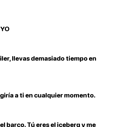
 YO
uiler, llevas demasiado tiempo en
giría a ti en cualquier momento.
 el barco. Tú eres el iceberg y me