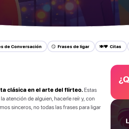
res de Conversación
😏 Frases de ligar
🍽️❤️ Citas
¿Q
 clásica en el arte del flirteo.
Estas
a atención de alguien, hacerle reír y, con
mos sinceros, no todas las frases para ligar
L