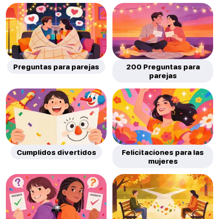
Preguntas para parejas
200 Preguntas para
parejas
Cumplidos divertidos
Felicitaciones para las
mujeres