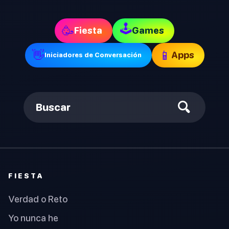
🕹
🥳
Fiesta
Games
👋
📱
Apps
Iniciadores de Conversación
Buscar
FIESTA
Verdad o Reto
Yo nunca he