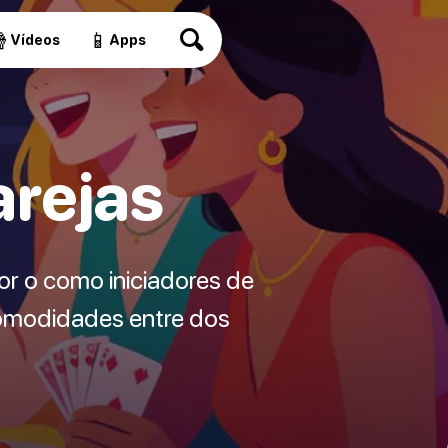

📱
Vídeos
Apps
arejas
r o como iniciadores de
comodidades entre dos