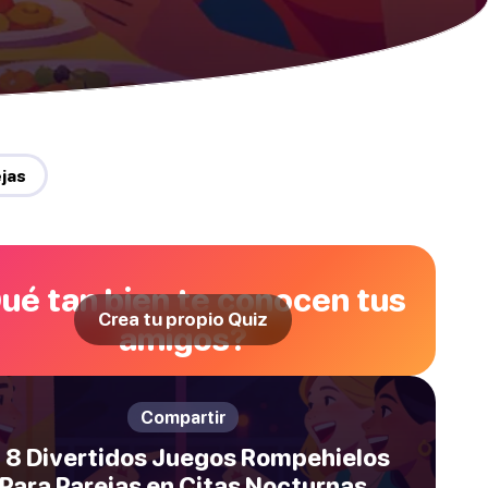
ejas
ué tan bien te conocen tus
Crea tu propio Quiz
amigos?
Compartir
️ 8 Divertidos Juegos Rompehielos
Para Parejas en Citas Nocturnas