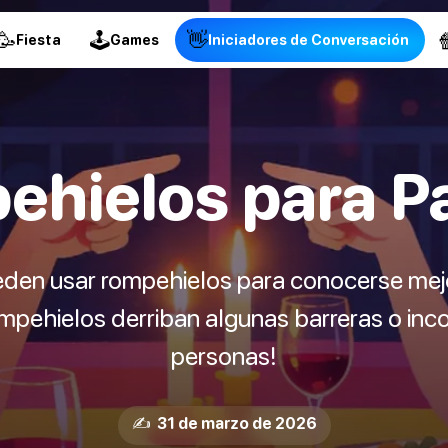
🥳
🕹
👋

Fiesta
Games
Iniciadores de Conversación
hielos para P
eden usar rompehielos para conocerse mejo
ompehielos derriban algunas barreras o in
personas!
✍️ 31 de marzo de 2026