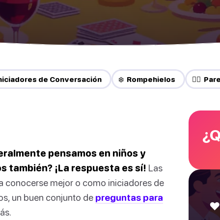
Iniciadores de Conversación
❄️ Rompehielos
❤️‍🔥 Par
¿Q
eralmente pensamos en niños y
os también? ¡La respuesta es sí!
Las
a conocerse mejor o como iniciadores de
gos, un buen conjunto de
preguntas para
❤
ás.