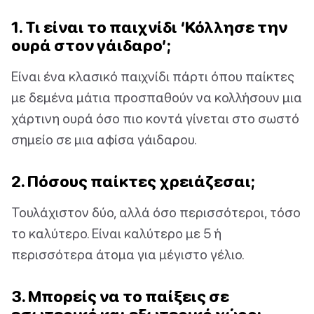
1. Τι είναι το παιχνίδι ‘Κόλλησε την
ουρά στον γάιδαρο’;
Είναι ένα κλασικό παιχνίδι πάρτι όπου παίκτες
με δεμένα μάτια προσπαθούν να κολλήσουν μια
χάρτινη ουρά όσο πιο κοντά γίνεται στο σωστό
σημείο σε μια αφίσα γάιδαρου.
2. Πόσους παίκτες χρειάζεσαι;
Τουλάχιστον δύο, αλλά όσο περισσότεροι, τόσο
το καλύτερο. Είναι καλύτερο με 5 ή
περισσότερα άτομα για μέγιστο γέλιο.
3. Μπορείς να το παίξεις σε