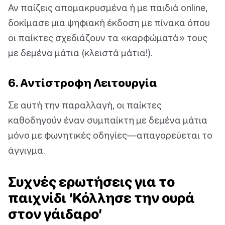
Αν παίζεις απομακρυσμένα ή με παιδιά online,
δοκίμασε μια ψηφιακή έκδοση με πίνακα όπου
οι παίκτες σχεδιάζουν τα «καρφώματά» τους
με δεμένα μάτια (κλειστά μάτια!).
6. Αντίστροφη Λειτουργία
Σε αυτή την παραλλαγή, οι παίκτες
καθοδηγούν έναν συμπαίκτη με δεμένα μάτια
μόνο με φωνητικές οδηγίες—απαγορεύεται το
άγγιγμα.
Συχνές ερωτήσεις για το
παιχνίδι ‘Κόλλησε την ουρά
στον γάιδαρο’