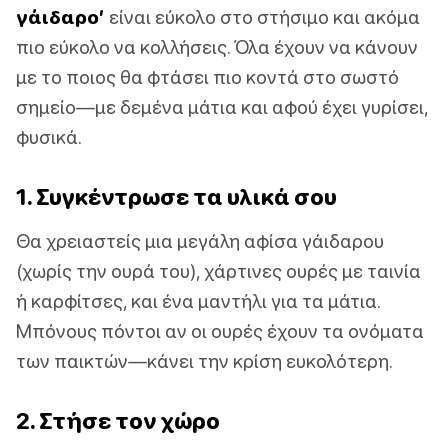
γάιδαρο’
είναι εύκολο στο στήσιμο και ακόμα
πιο εύκολο να κολλήσεις. Όλα έχουν να κάνουν
με το ποιος θα φτάσει πιο κοντά στο σωστό
σημείο—με δεμένα μάτια και αφού έχει γυρίσει,
φυσικά.
1. Συγκέντρωσε τα υλικά σου
Θα χρειαστείς μια μεγάλη αφίσα γάιδαρου
(χωρίς την ουρά του), χάρτινες ουρές με ταινία
ή καρφίτσες, και ένα μαντήλι για τα μάτια.
Μπόνους πόντοι αν οι ουρές έχουν τα ονόματα
των παικτών—κάνει την κρίση ευκολότερη.
2. Στήσε τον χώρο