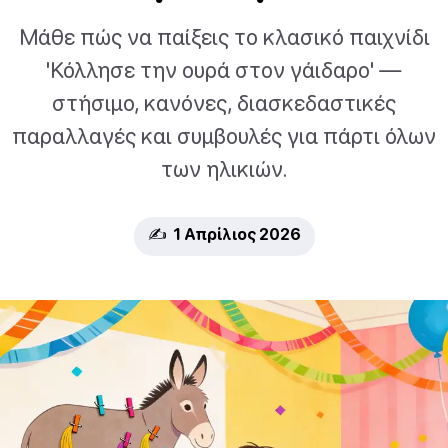
Μάθε πώς να παίξεις το κλασικό παιχνίδι
'Κόλλησε την ουρά στον γάιδαρο' —
στήσιμο, κανόνες, διασκεδαστικές
παραλλαγές και συμβουλές για πάρτι όλων
των ηλικιών.
✍️ 1 Απρίλιος 2026