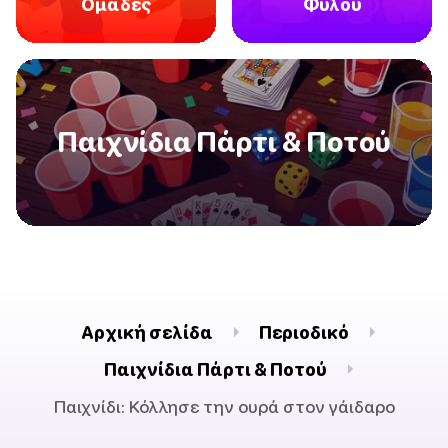
Ομάδες
Φύλου
Παιχνίδια Πάρτι & Ποτού
Αρχική σελίδα
Περιοδικό
Παιχνίδια Πάρτι & Ποτού
Παιχνίδι: Κόλλησε την ουρά στον γάιδαρο