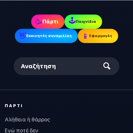
🕹
🥳
Πάρτι
Παιχνίδια
👋
📱
Εκκινητές συνομιλίας
Εφαρμογές
Αναζήτηση
ΠΆΡΤΙ
Αλήθεια ή θάρρος
Εγώ ποτέ δεν