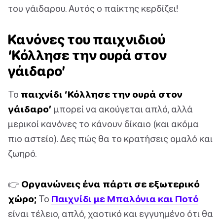
του γάιδαρου. Αυτός ο παίκτης κερδίζει!
Κανόνες του παιχνιδιού
‘Κόλλησε την ουρά στον
γάιδαρο’
Το
παιχνίδι ‘Κόλλησε την ουρά στον
γάιδαρο’
μπορεί να ακούγεται απλό, αλλά
μερικοί κανόνες το κάνουν δίκαιο (και ακόμα
πιο αστείο). Δες πώς θα το κρατήσεις ομαλό και
ζωηρό.
👉
Οργανώνεις ένα πάρτι σε εξωτερικό
χώρο;
Το
Παιχνίδι με Μπαλόνια και Ποτό
είναι τέλειο, απλό, χαοτικό και εγγυημένο ότι θα