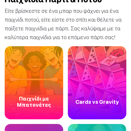
Είτε βρίσκεστε σε ένα μπαρ που ψάχνει για ένα
παιχνίδι ποτού, είτε είστε στο σπίτι και θέλετε να
παίξετε παιχνίδια με πάρτι. Σας καλύψαμε με τα
καλύτερα παιχνίδια για το επόμενο πάρτι σας!
Παιχνίδι με
Cards vs Gravity
Μπατονέτες