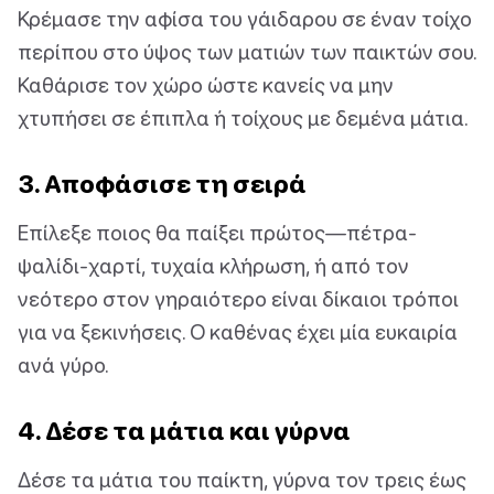
Κρέμασε την αφίσα του γάιδαρου σε έναν τοίχο
περίπου στο ύψος των ματιών των παικτών σου.
Καθάρισε τον χώρο ώστε κανείς να μην
χτυπήσει σε έπιπλα ή τοίχους με δεμένα μάτια.
3. Αποφάσισε τη σειρά
Επίλεξε ποιος θα παίξει πρώτος—πέτρα-
ψαλίδι-χαρτί, τυχαία κλήρωση, ή από τον
νεότερο στον γηραιότερο είναι δίκαιοι τρόποι
για να ξεκινήσεις. Ο καθένας έχει μία ευκαιρία
ανά γύρο.
4. Δέσε τα μάτια και γύρνα
Δέσε τα μάτια του παίκτη, γύρνα τον τρεις έως