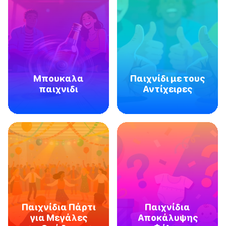
Μπουκαλα
Παιχνίδι με τους
παιχνιδι
Αντίχειρες
Παιχνίδια Πάρτι
Παιχνίδια
για Μεγάλες
Αποκάλυψης