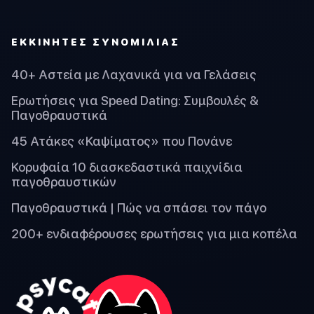
ΕΚΚΙΝΗΤΈΣ ΣΥΝΟΜΙΛΊΑΣ
40+ Αστεία με Λαχανικά για να Γελάσεις
Ερωτήσεις για Speed Dating: Συμβουλές &
Παγοθραυστικά
45 Ατάκες «Καψίματος» που Πονάνε
Κορυφαία 10 διασκεδαστικά παιχνίδια
παγοθραυστικών
Παγοθραυστικά | Πώς να σπάσει τον πάγο
200+ ενδιαφέρουσες ερωτήσεις για μια κοπέλα