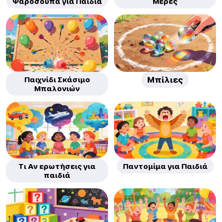
Ψαρόσουπα για Παιδιά
Μέρες
Παιχνίδι Σκάσιμο
Μπίλιες
Μπαλονιών
Τι Αν ερωτήσεις για
Παντομίμα για Παιδιά
παιδιά