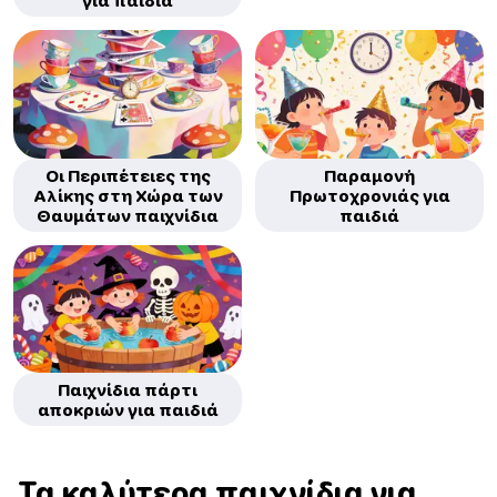
για παιδιά
Οι Περιπέτειες της
Παραμονή
Αλίκης στη Χώρα των
Πρωτοχρονιάς για
Θαυμάτων παιχνίδια
παιδιά
Παιχνίδια πάρτι
αποκριών για παιδιά
Τα καλύτερα παιχνίδια για