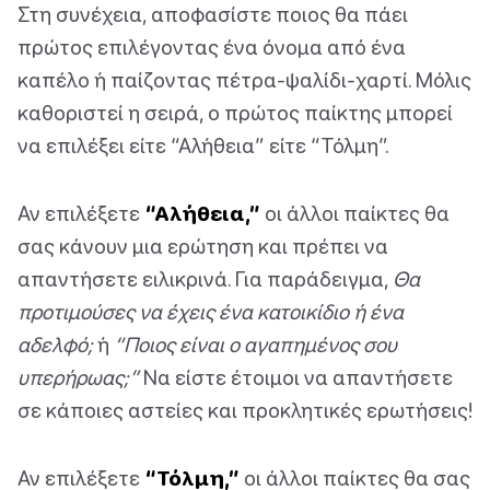
Στη συνέχεια, αποφασίστε ποιος θα πάει
πρώτος επιλέγοντας ένα όνομα από ένα
καπέλο ή παίζοντας πέτρα-ψαλίδι-χαρτί. Μόλις
καθοριστεί η σειρά, ο πρώτος παίκτης μπορεί
να επιλέξει είτε “Αλήθεια” είτε “Τόλμη”.
Αν επιλέξετε
“Αλήθεια,”
οι άλλοι παίκτες θα
σας κάνουν μια ερώτηση και πρέπει να
απαντήσετε ειλικρινά. Για παράδειγμα,
Θα
προτιμούσες να έχεις ένα κατοικίδιο ή ένα
αδελφό;
ή
“Ποιος είναι ο αγαπημένος σου
υπερήρωας;”
Να είστε έτοιμοι να απαντήσετε
σε κάποιες αστείες και προκλητικές ερωτήσεις!
Αν επιλέξετε
“Τόλμη,”
οι άλλοι παίκτες θα σας