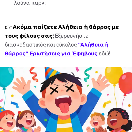
λούνα παρκ;
👉 Ακόμα παίζετε Αλήθεια ή θάρρος με
τους φίλους σας;
Εξερευνήστε
διασκεδαστικές και εύκολες
“Αλήθεια ή
θάρρος” Ερωτήσεις για Έφηβους
εδώ!