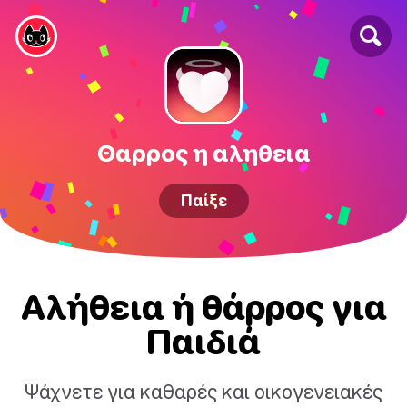
Θαρρος η αληθεια
Παίξε
Αλήθεια ή θάρρος για
Παιδιά
Ψάχνετε για καθαρές και οικογενειακές