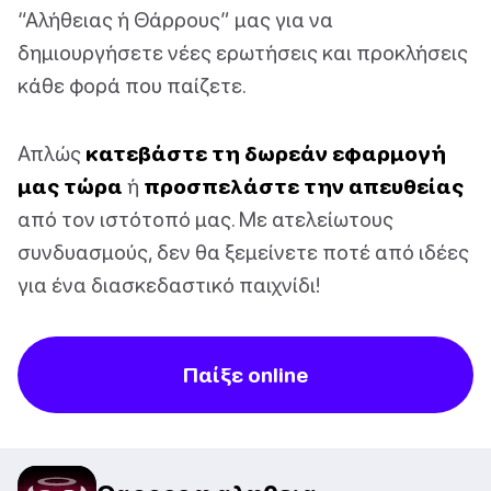
“Αλήθειας ή Θάρρους” μας για να
δημιουργήσετε νέες ερωτήσεις και προκλήσεις
κάθε φορά που παίζετε.
Απλώς
κατεβάστε τη δωρεάν εφαρμογή
μας τώρα
ή
προσπελάστε την απευθείας
από τον ιστότοπό μας. Με ατελείωτους
συνδυασμούς, δεν θα ξεμείνετε ποτέ από ιδέες
για ένα διασκεδαστικό παιχνίδι!
Παίξε online