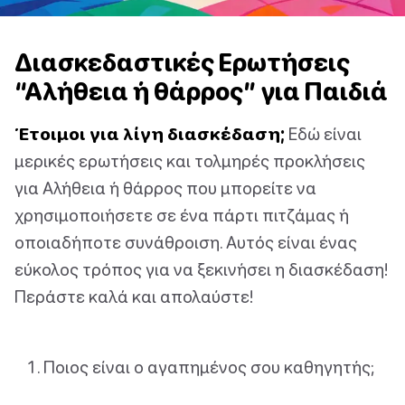
Διασκεδαστικές Ερωτήσεις
“Αλήθεια ή θάρρος” για Παιδιά
Έτοιμοι για λίγη διασκέδαση;
Εδώ είναι
μερικές ερωτήσεις και τολμηρές προκλήσεις
για Αλήθεια ή θάρρος που μπορείτε να
χρησιμοποιήσετε σε ένα πάρτι πιτζάμας ή
οποιαδήποτε συνάθροιση. Αυτός είναι ένας
εύκολος τρόπος για να ξεκινήσει η διασκέδαση!
Περάστε καλά και απολαύστε!
Ποιος είναι ο αγαπημένος σου καθηγητής;