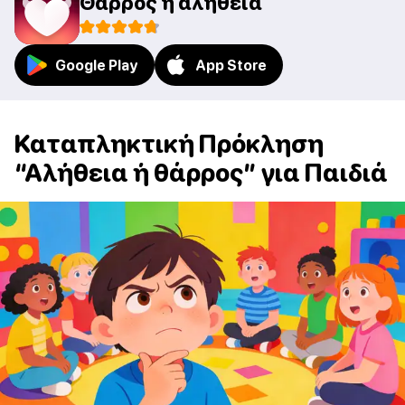
Θαρρος η αληθεια
Google Play
App Store
Καταπληκτική Πρόκληση
“Αλήθεια ή θάρρος” για Παιδιά