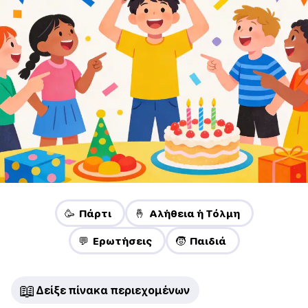
🥳 Πάρτι
🤞 Αλήθεια ή Τόλμη
💬 Ερωτήσεις
🧒 Παιδιά
📖
Δείξε πίνακα περιεχομένων