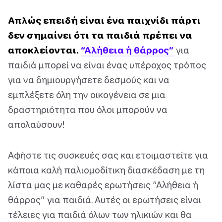
Απλώς επειδή είναι ένα παιχνίδι πάρτι
δεν σημαίνει ότι τα παιδιά πρέπει να
αποκλείονται.
“Αλήθεια ή θάρρος”
για
παιδιά μπορεί να είναι ένας υπέροχος τρόπος
για να δημιουργήσετε δεσμούς και να
εμπλέξετε όλη την οικογένεια σε μια
δραστηριότητα που όλοι μπορούν να
απολαύσουν!
Αφήστε τις συσκευές σας και ετοιμαστείτε για
κάποια καλή παλιομοδίτικη διασκέδαση με τη
λίστα μας με καθαρές ερωτήσεις “Αλήθεια ή
θάρρος” για παιδιά. Αυτές οι ερωτήσεις είναι
τέλειες για παιδιά όλων των ηλικιών και θα