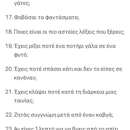
γάτες;
Φοβάσαι τα φαντάσματα;
Ποιες είναι οι πιο αστείες λέξεις που ξέρεις;
Έχεις ρίξει ποτέ ένα ποτήρι γάλα σε ένα
φυτό;
Έχεις ποτέ σπάσει κάτι και δεν το είπες σε
κανέναν;
Έχεις κλάψει ποτέ κατά τη διάρκεια μιας
ταινίας;
Ζητάς συγγνώμη μετά από έναν καβγά;
Αν είχες 1 λεπτό για να βγεις από το σπίτι