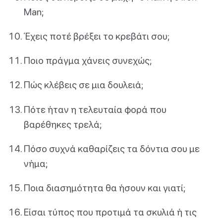
Man;
Έχεις ποτέ βρέξει το κρεβάτι σου;
Ποιο πράγμα χάνεις συνεχώς;
Πώς κλέβεις σε μια δουλειά;
Πότε ήταν η τελευταία φορά που
βαρέθηκες τρελά;
Πόσο συχνά καθαρίζεις τα δόντια σου με
νήμα;
Ποια διασημότητα θα ήσουν και γιατί;
Είσαι τύπος που προτιμά τα σκυλιά ή τις