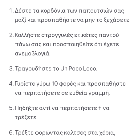
Δέστε τα κορδόνια των παπουτσιών σας
μαζί και προσπαθήστε να μην το ξεχάσετε.
Κολλήστε στρογγυλές ετικέτες παντού
πάνω σας και προσποιηθείτε ότι έχετε
ανεμοβλογιά.
Τραγουδήστε το Un Poco Loco.
Γυρίστε γύρω 10 φορές και προσπαθήστε
να περπατήσετε σε ευθεία γραμμή.
Πηδήξτε αντί να περπατήσετε ή να
τρέξετε.
Τρέξτε φορώντας κάλτσες στα χέρια,