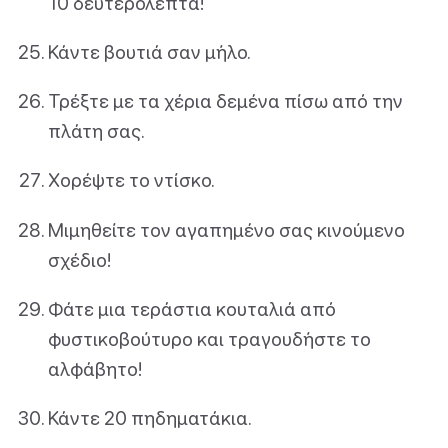
10 δευτερόλεπτα!
Κάντε βουτιά σαν μήλο.
Τρέξτε με τα χέρια δεμένα πίσω από την
πλάτη σας.
Χορέψτε το ντίσκο.
Μιμηθείτε τον αγαπημένο σας κινούμενο
σχέδιο!
Φάτε μια τεράστια κουταλιά από
φυστικοβούτυρο και τραγουδήστε το
αλφάβητο!
Κάντε 20 πηδηματάκια.