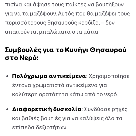
πισίνα και άφησε τους παίκτες να βουτήξουν
για να τα μαζέψουν. Αυτός που θα μαζέψει τους
περισσότερους θησαυρούς κερδίζει – δεν
απαιτούνται μπαλώματα στα μάτια!
Συμβουλές για το Κυνήγι Θησαυρού
στο Νερό:
Πολύχρωμα αντικείμενα
: Χρησιμοποίησε
έντονα χρωματιστά αντικείμενα για
καλύτερη ορατότητα κάτω από το νερό.
Διαφορετική δυσκολία
: Συνδύασε ρηχές
και βαθιές βουτιές για να καλύψεις όλα τα
επίπεδα δεξιοτήτων.