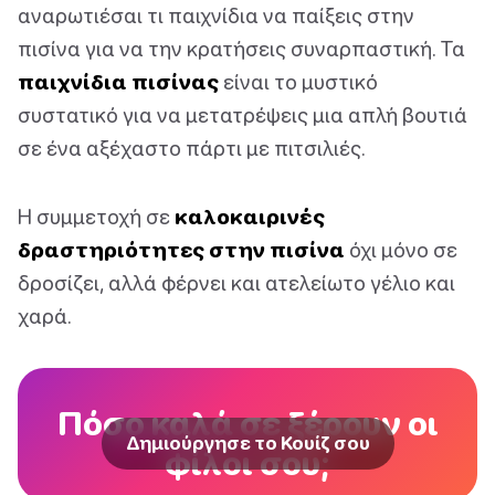
αναρωτιέσαι τι παιχνίδια να παίξεις στην
πισίνα για να την κρατήσεις συναρπαστική. Τα
παιχνίδια πισίνας
είναι το μυστικό
συστατικό για να μετατρέψεις μια απλή βουτιά
σε ένα αξέχαστο πάρτι με πιτσιλιές.
Η συμμετοχή σε
καλοκαιρινές
δραστηριότητες στην πισίνα
όχι μόνο σε
δροσίζει, αλλά φέρνει και ατελείωτο γέλιο και
χαρά.
Πόσο καλά σε ξέρουν οι
Δημιούργησε το Κουίζ σου
φίλοι σου;