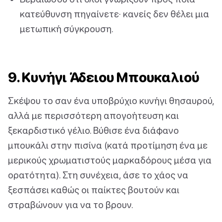
κατεύθυνση πηγαίνετε· κανείς δεν θέλει μια
μετωπική σύγκρουση.
9. Κυνήγι Άδειου Μπουκαλιού
Σκέψου το σαν ένα υποβρύχιο κυνήγι θησαυρού,
αλλά με περισσότερη απογοήτευση και
ξεκαρδιστικό γέλιο. Βύθισε ένα διάφανο
μπουκάλι στην πισίνα (κατά προτίμηση ένα με
μερικούς χρωματιστούς μαρκαδόρους μέσα για
ορατότητα). Στη συνέχεια, άσε το χάος να
ξεσπάσει καθώς οι παίκτες βουτούν και
στραβώνουν για να το βρουν.