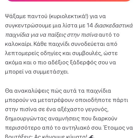
Ψάξαμε παντού (κυριολεκτικά!) για να
συγκεντρώσουμε μια λίστα με 14
διασκεδαστικά
παιχνίδια για να παίξεις στην πισίνα
αυτό το
καλοκαίρι. Κάθε παιχνίδι συνοδεύεται από
λεπτομερείς οδηγίες και συμβουλές, ώστε
ακόμα και ο πιο αδέξιος ξάδερφός σου να
μπορεί να συμμετάσχει.
Θα ανακαλύψεις πώς αυτά τα παιχνίδια
μπορούν να μετατρέψουν οποιοδήποτε πάρτι
στην πισίνα σε ένα αξέχαστο γεγονός,
δημιουργώντας αναμνήσεις που διαρκούν
περισσότερο από το αντηλιακό σου. Έτοιμος να
βουτήξεις; Ας κάνουμε κύματα! 🌊