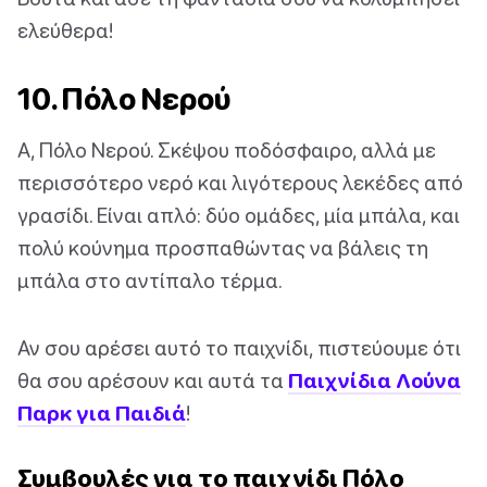
ελεύθερα!
10. Πόλο Νερού
Α, Πόλο Νερού. Σκέψου ποδόσφαιρο, αλλά με
περισσότερο νερό και λιγότερους λεκέδες από
γρασίδι. Είναι απλό: δύο ομάδες, μία μπάλα, και
πολύ κούνημα προσπαθώντας να βάλεις τη
μπάλα στο αντίπαλο τέρμα.
Αν σου αρέσει αυτό το παιχνίδι, πιστεύουμε ότι
θα σου αρέσουν και αυτά τα
Παιχνίδια Λούνα
Παρκ για Παιδιά
!
Συμβουλές για το παιχνίδι Πόλο