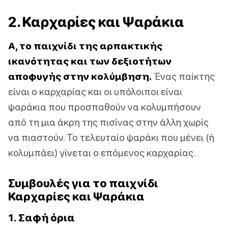
2. Καρχαρίες και Ψαράκια
Α, το παιχνίδι της αρπακτικής
ικανότητας και των δεξιοτήτων
αποφυγής στην κολύμβηση.
Ένας παίκτης
είναι ο καρχαρίας και οι υπόλοιποι είναι
ψαράκια που προσπαθούν να κολυμπήσουν
από τη μια άκρη της πισίνας στην άλλη χωρίς
να πιαστούν. Το τελευταίο ψαράκι που μένει (ή
κολυμπάει) γίνεται ο επόμενος καρχαρίας.
Συμβουλές για το παιχνίδι
Καρχαρίες και Ψαράκια
1. Σαφή όρια