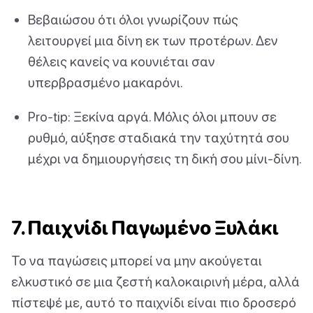
Βεβαιώσου ότι όλοι γνωρίζουν πώς
λειτουργεί μια δίνη εκ των προτέρων. Δεν
θέλεις κανείς να κουνιέται σαν
υπερβρασμένο μακαρόνι.
Pro-tip: Ξεκίνα αργά. Μόλις όλοι μπουν σε
ρυθμό, αύξησε σταδιακά την ταχύτητά σου
μέχρι να δημιουργήσεις τη δική σου μίνι-δίνη.
7. Παιχνίδι Παγωμένο Ξυλάκι
Το να παγώσεις μπορεί να μην ακούγεται
ελκυστικό σε μια ζεστή καλοκαιρινή μέρα, αλλά
πίστεψέ με, αυτό το παιχνίδι είναι πιο δροσερό