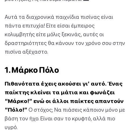
Αυτά τα διαχρονικά παιχνίδια πισίνας είναι
πάντα επιτυχία! Είτε είσαι έμπειρος
κολυμβητής είτε μόλις ξεκινάς, αυτές οι
δραστηριότητες θα κάνουν τον χρόνο σου στην
πισίνα αξέχαστο.
1. Μάρκο Πόλο
Πιθανότατα έχεις ακούσει γι’ αυτό. Ένας
παίκτης κλείνει τα μάτια και φωνάζει
“Μάρκο!” ενώ οι άλλοι παίκτες απαντούν
“Πόλο!”
Ο στόχος; Να πιάσεις κάποιον μόνο με
βάση τον ήχο. Είναι σαν το κρυφτό, αλλά πιο
υγρό.