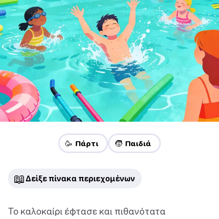
🥳 Πάρτι
🧒 Παιδιά
📖
Δείξε πίνακα περιεχομένων
Το καλοκαίρι έφτασε και πιθανότατα