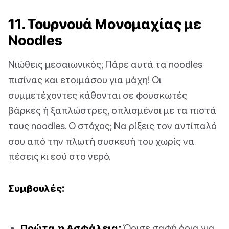
11. Τουρνουά Μονομαχίας με
Noodles
Νιώθεις μεσαιωνικός; Πάρε αυτά τα noodles
πισίνας και ετοιμάσου για μάχη! Οι
συμμετέχοντες κάθονται σε φουσκωτές
βάρκες ή ξαπλώστρες, οπλισμένοι με τα πιστά
τους noodles. Ο στόχος; Να ρίξεις τον αντίπαλό
σου από την πλωτή συσκευή του χωρίς να
πέσεις κι εσύ στο νερό.
Συμβουλές:
Πρώτα η Ασφάλεια:
Όρισε σαφή όρια για