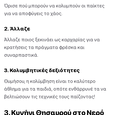
Όρισε πού μπορούν να κολυμπούν οι παίκτες
για να αποφύγεις το χάος.
2. Άλλαζε
Άλλαζε ποιος ξεκινάει ως καρχαρίας για να
κρατήσεις τα πράγματα φρέσκα και
συναρπαστικά.
3. Κολυμβητικές δεξιότητες
Θυμήσου, η κολύμβηση είναι το καλύτερο
άθλημα για τα παιδιά, οπότε ενθάρρυνέ τα να
βελτιώσουν τις τεχνικές τους παίζοντας!
3. Κυνήγι Θησαυρού στο Νερό