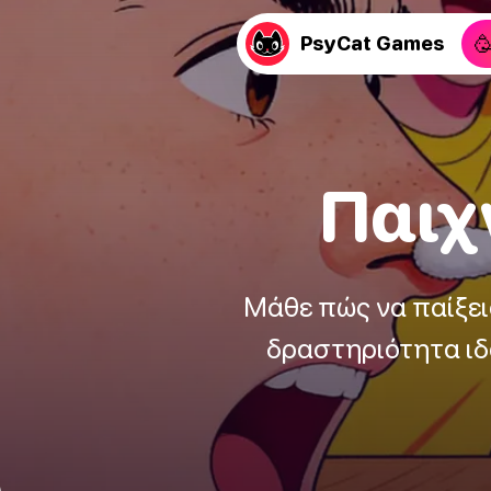

PsyCat Games
Παιχ
Μάθε πώς να παίξει
δραστηριότητα ιδ