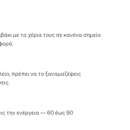
βάκι με τα χέρια τους σε κανένα σημείο.
φορά.
λείο, πρέπει να το ξαναμαζέψεις
εις.
ις την ενέργεια — 60 έως 90