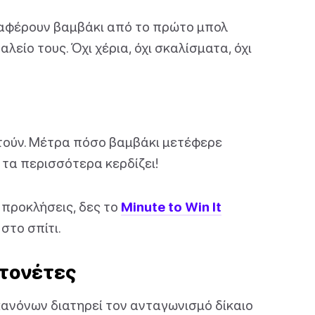
εταφέρουν βαμβάκι από το πρώτο μπολ
είο τους. Όχι χέρια, όχι σκαλίσματα, όχι
τούν. Μέτρα πόσο βαμβάκι μετέφερε
 τα περισσότερα κερδίζει!
 προκλήσεις, δες το
Minute to Win It
στο σπίτι.
ατονέτες
 κανόνων διατηρεί τον ανταγωνισμό δίκαιο