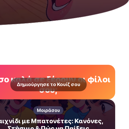
ο καλά σε ξέρουν οι φίλοι
Δημιούργησε το Κουίζ σου
σου;
Μοιράσου
αιχνίδι με Μπατονέτες: Κανόνες,
Στήσιμο & Πώς να Παίξεις