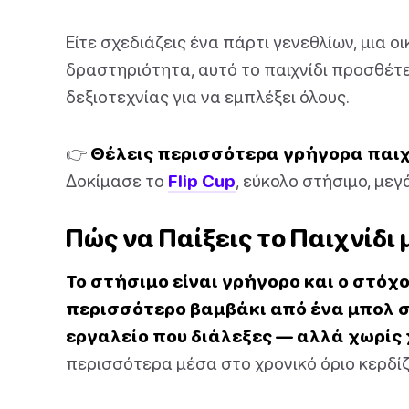
Είτε σχεδιάζεις ένα πάρτι γενεθλίων, μια ο
δραστηριότητα, αυτό το παιχνίδι προσθέτ
δεξιοτεχνίας για να εμπλέξει όλους.
👉
Θέλεις περισσότερα γρήγορα παιχ
Δοκίμασε το
Flip Cup
, εύκολο στήσιμο, μεγ
Πώς να Παίξεις το Παιχνίδ
Το στήσιμο είναι γρήγορο και ο στόχ
περισσότερο βαμβάκι από ένα μπολ 
εργαλείο που διάλεξες — αλλά χωρίς 
περισσότερα μέσα στο χρονικό όριο κερδίζ