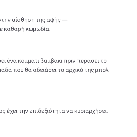
 στην αίσθηση της αφής —
σε καθαρή κωμωδία.
ει ένα κομμάτι βαμβάκι πριν περάσει το
άδα που θα αδειάσει το αρχικό της μπολ
ος έχει την επιδεξιότητα να κυριαρχήσει.