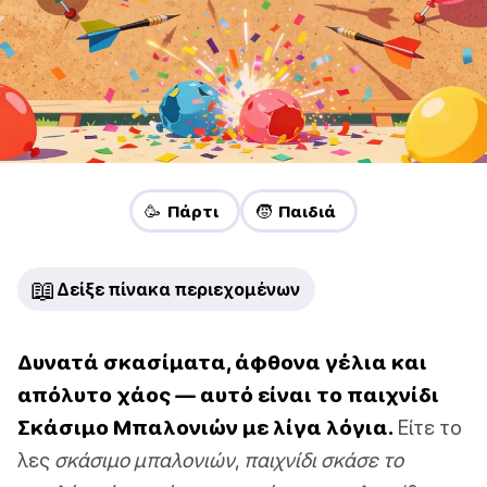
🥳 Πάρτι
🧒 Παιδιά
📖
Δείξε πίνακα περιεχομένων
Δυνατά σκασίματα, άφθονα γέλια και
απόλυτο χάος — αυτό είναι το παιχνίδι
Σκάσιμο Μπαλονιών με λίγα λόγια.
Είτε το
λες
σκάσιμο μπαλονιών
,
παιχνίδι σκάσε το