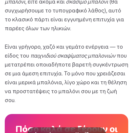
μπαλόνι
, είτε ακόμα και
σκάσιμο μπαλονι
(θα
συγχωρήσουμε το τυπογραφικό λάθος), αυτό
το κλασικό πάρτι είναι εγγυημένη επιτυχία για
παρέες όλων των ηλικιών.
Είναι γρήγορο, χαζό και γεμάτο ενέργεια — το
είδος του
παιχνιδιού σκαψίματος μπαλονιών
που
μετατρέπει οποιαδήποτε βαρετή συγκέντρωση
σε μια άμεση επιτυχία. Το μόνο που χρειάζεσαι
είναι μερικά μπαλόνια, λίγο χώρο και τη θέληση
να προστατέψεις το μπαλόνι σου με τη ζωή
σου.
Πόσο καλά σε ξέρουν οι