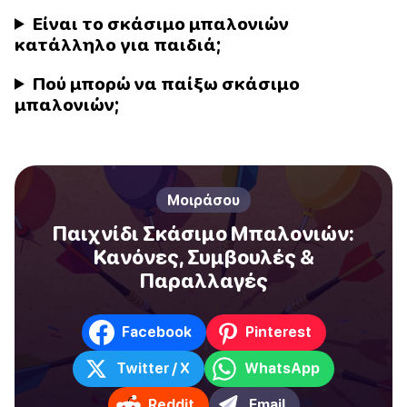
Είναι το σκάσιμο μπαλονιών
κατάλληλο για παιδιά;
Πού μπορώ να παίξω σκάσιμο
μπαλονιών;
Μοιράσου
Παιχνίδι Σκάσιμο Μπαλονιών:
Κανόνες, Συμβουλές &
Παραλλαγές
Facebook
Pinterest
Twitter / X
WhatsApp
Reddit
Email