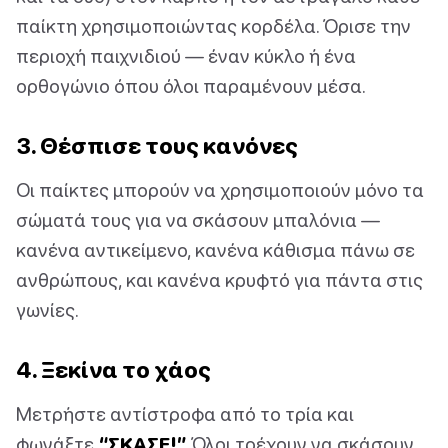
παίκτη χρησιμοποιώντας κορδέλα. Όρισε την
περιοχή παιχνιδιού — έναν κύκλο ή ένα
ορθογώνιο όπου όλοι παραμένουν μέσα.
3. Θέσπισε τους κανόνες
Οι παίκτες μπορούν να χρησιμοποιούν μόνο τα
σώματά τους για να σκάσουν μπαλόνια —
κανένα αντικείμενο, κανένα κάθισμα πάνω σε
ανθρώπους, και κανένα κρυφτό για πάντα στις
γωνίες.
4. Ξεκίνα το χάος
Μετρήστε αντίστροφα από το τρία και
φωνάξτε
“ΣΚΑΣΕ!”
Όλοι τρέχουν να σκάσουν