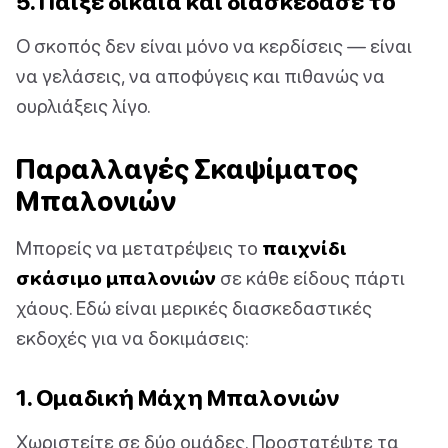
5. Παίξε δίκαια και διασκέδασέ το
Ο σκοπός δεν είναι μόνο να κερδίσεις — είναι
να γελάσεις, να αποφύγεις και πιθανώς να
ουρλιάξεις λίγο.
Παραλλαγές Σκαψίματος
Μπαλονιών
Μπορείς να μετατρέψεις το
παιχνίδι
σκάσιμο μπαλονιών
σε κάθε είδους πάρτι
χάους. Εδώ είναι μερικές διασκεδαστικές
εκδοχές για να δοκιμάσεις:
1. Ομαδική Μάχη Μπαλονιών
Χωριστείτε σε δύο ομάδες. Προστατέψτε τα