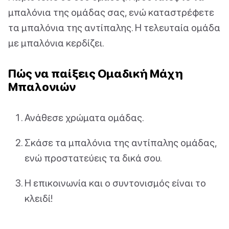
μπαλόνια της ομάδας σας, ενώ καταστρέφετε
τα μπαλόνια της αντίπαλης. Η τελευταία ομάδα
με μπαλόνια κερδίζει.
Πώς να παίξεις Ομαδική Μάχη
Μπαλονιών
Ανάθεσε χρώματα ομάδας.
Σκάσε τα μπαλόνια της αντίπαλης ομάδας,
ενώ προστατεύεις τα δικά σου.
Η επικοινωνία και ο συντονισμός είναι το
κλειδί!