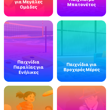
για Μεγάλες
Μπατονέτες
Ομάδες
Παιχνίδια
Παιχνίδια για
Παραλίας για
Βροχερές Μέρες
Ενήλικες