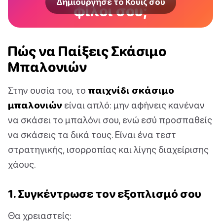
Δημιούργησε το Κουίζ σου
φίλοι σου;
Πώς να Παίξεις Σκάσιμο
Μπαλονιών
Στην ουσία του, το
παιχνίδι σκάσιμο
μπαλονιών
είναι απλό: μην αφήνεις κανέναν
να σκάσει το μπαλόνι σου, ενώ εσύ προσπαθείς
να σκάσεις τα δικά τους. Είναι ένα τεστ
στρατηγικής, ισορροπίας και λίγης διαχείρισης
χάους.
1. Συγκέντρωσε τον εξοπλισμό σου
Θα χρειαστείς: