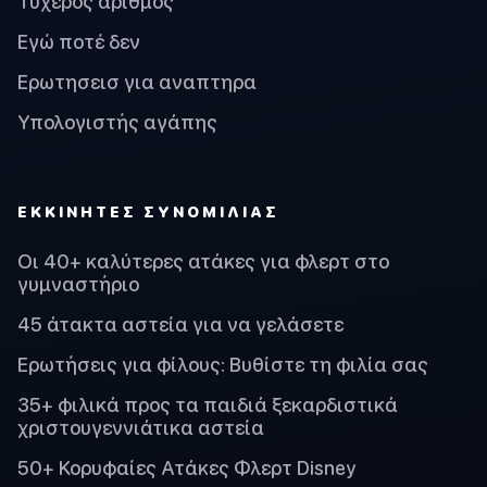
Τυχερός αριθμός
Εγώ ποτέ δεν
Ερωτησεισ για αναπτηρα
Υπολογιστής αγάπης
ΕΚΚΙΝΗΤΈΣ ΣΥΝΟΜΙΛΊΑΣ
Οι 40+ καλύτερες ατάκες για φλερτ στο
γυμναστήριο
45 άτακτα αστεία για να γελάσετε
Ερωτήσεις για φίλους: Βυθίστε τη φιλία σας
35+ φιλικά προς τα παιδιά ξεκαρδιστικά
χριστουγεννιάτικα αστεία
50+ Κορυφαίες Ατάκες Φλερτ Disney