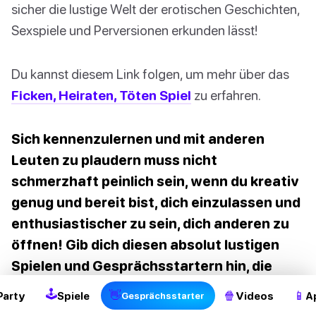
sicher die lustige Welt der erotischen Geschichten,
Sexspiele und Perversionen erkunden lässt!
Du kannst diesem Link folgen, um mehr über das
Ficken, Heiraten, Töten Spiel
zu erfahren.
Sich kennenzulernen und mit anderen
Leuten zu plaudern muss nicht
schmerzhaft peinlich sein, wenn du kreativ
genug und bereit bist, dich einzulassen und
enthusiastischer zu sein, dich anderen zu
2
öffnen! Gib dich diesen absolut lustigen
Spielen und Gesprächsstartern hin, die
garantiert echte Freunde fürs Leben
🕹
👋
🍿
📱
Party
Spiele
Videos
A
Gesprächsstarter
bringen!
Gesprächsstarter
!