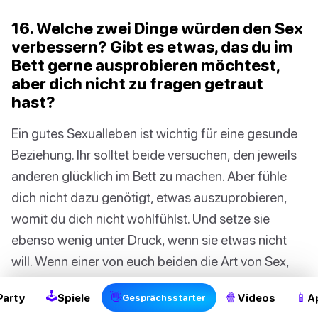
16. Welche zwei Dinge würden den Sex
verbessern? Gibt es etwas, das du im
Bett gerne ausprobieren möchtest,
aber dich nicht zu fragen getraut
hast?
Ein gutes Sexualleben ist wichtig für eine gesunde
Beziehung. Ihr solltet beide versuchen, den jeweils
anderen glücklich im Bett zu machen. Aber fühle
dich nicht dazu genötigt, etwas auszuprobieren,
womit du dich nicht wohlfühlst. Und setze sie
ebenso wenig unter Druck, wenn sie etwas nicht
will. Wenn einer von euch beiden die Art von Sex,
die ihr miteinander habt, nicht mag, wird das ein
🕹
👋
🍿
📱
Party
Spiele
Videos
A
Gesprächsstarter
böses Ende nehmen.