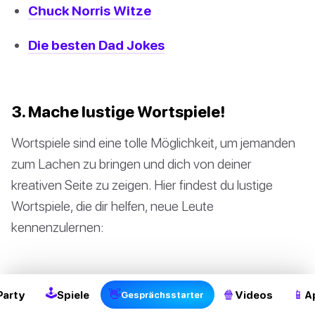
Chuck Norris Witze
Die besten Dad Jokes
3. Mache lustige Wortspiele!
Wortspiele sind eine tolle Möglichkeit, um jemanden
zum Lachen zu bringen und dich von deiner
kreativen Seite zu zeigen. Hier findest du lustige
Wortspiele, die dir helfen, neue Leute
kennenzulernen:
Bärenwitze
🕹
👋
🍿
📱
Party
Spiele
Videos
A
Gesprächsstarter