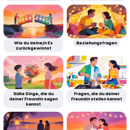
Wie du deine/n Ex
Beziehungsfragen
zurückgewinnst
Süße Dinge, die du
Fragen, die du deiner
deiner Freundin sagen
Freundin stellen kannst
kannst