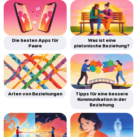
Die besten Apps für
Was ist eine
Paare
platonische Beziehung?
Arten von Beziehungen
Tipps für eine bessere
Kommunikation in der
Beziehung