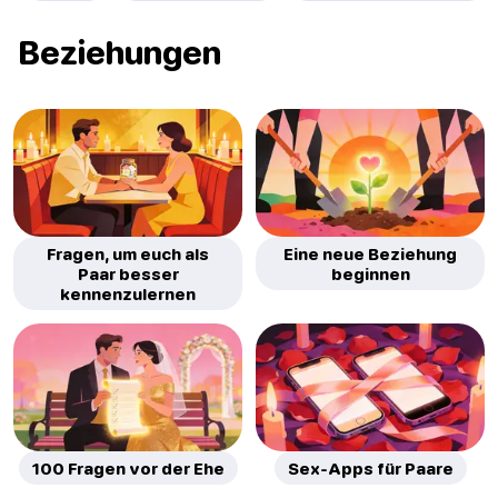
Beziehungen
Fragen, um euch als
Eine neue Beziehung
Paar besser
beginnen
kennenzulernen
100 Fragen vor der Ehe
Sex-Apps für Paare