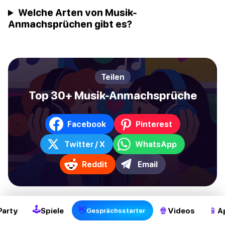
Welche Arten von Musik-
Anmachsprüchen gibt es?
Teilen
Top 30+ Musik-Anmachsprüche
Facebook
Pinterest
Twitter / X
WhatsApp
Reddit
Email
🕹
👋
🍿
📱
Party
Spiele
Videos
A
Gesprächsstarter
Gesprächsstarter