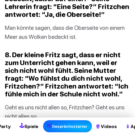
Lehrerin fragt: “Eine Seite?” Fritzchen
antwortet: “Ja, die Oberseite!”
Man könnte sagen, dass die Oberseite von einem
Meer aus Wolken bedeckt ist.
8. Der kleine Fritz sagt, dass er nicht
zum Unterricht gehen kann, weil er
sich nicht wohl fühlt. Seine Mutter
fragt: “Wo fühlst du dich nicht wohl,
Fritzchen?” Fritzchen antwortet: “Ich
fühle mich in der Schule nicht wohl.”
2
Geht es uns nicht allen so, Fritzchen? Geht es uns
nicht allen so.
🕹
👋
🍿
📱
Party
Spiele
Videos
A
Gesprächsstarter
9. Der Lehrer fragt die Klasse: “Was ist