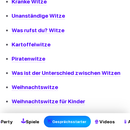
Kranke Witze
Unanständige Witze
Was rufst du? Witze
Kartoffelwitze
Piratenwitze
Was ist der Unterschied zwischen Witzen
Weihnachtswitze
Weihnachtswitze für Kinder
Chuck Norris Witze
🕹

👋
🍿
📱
Party
Spiele
Videos
Gesprächsstarter
Die besten Dad Jokes