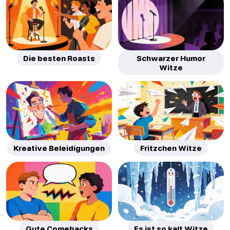
Die besten Roasts
Schwarzer Humor
Witze
Kreative Beleidigungen
Fritzchen Witze
Gute Comebacks
Es ist so kalt Witze