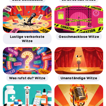
Lustige verkorkste
Geschmacklose Witze
Witze
Was rufst du? Witze
Unanständige Witze