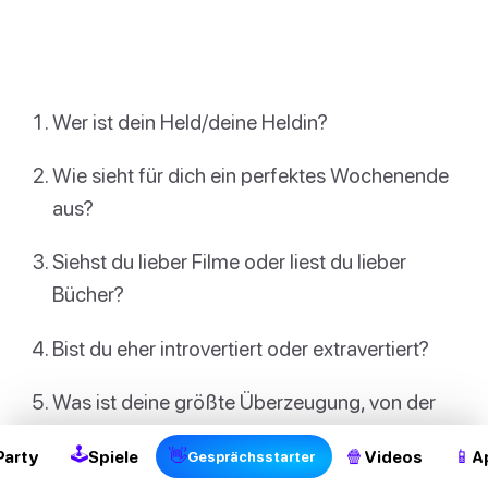
Wer ist dein Held/deine Heldin?
Wie sieht für dich ein perfektes Wochenende
aus?
Siehst du lieber Filme oder liest du lieber
Bücher?
Bist du eher introvertiert oder extravertiert?
2
Was ist deine größte Überzeugung, von der
dich nichts und niemand abbringen kann?
🕹
👋
🍿
📱
Party
Spiele
Videos
A
Gesprächsstarter
Glaubst du, das Geld glücklich machen kann?