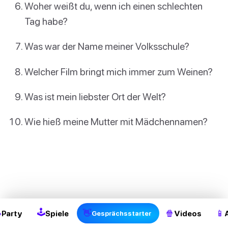
Woher weißt du, wenn ich einen schlechten
Tag habe?
Was war der Name meiner Volksschule?
Welcher Film bringt mich immer zum Weinen?
Was ist mein liebster Ort der Welt?
Wie hieß meine Mutter mit Mädchennamen?
2
🕹

👋
🍿
📱
Party
Spiele
Videos
Gesprächsstarter