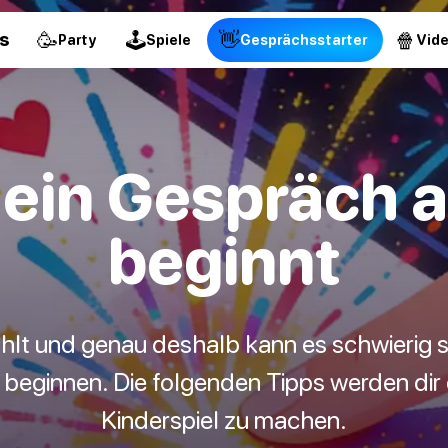
🥳
🕹
👋
🍿
s
Party
Spiele
Gesprächsstarter
Vid
ein Gespräch a
beginnt
ählt und genau deshalb kann es schwierig s
beginnen. Die folgenden Tipps werden dir 
Kinderspiel zu machen.