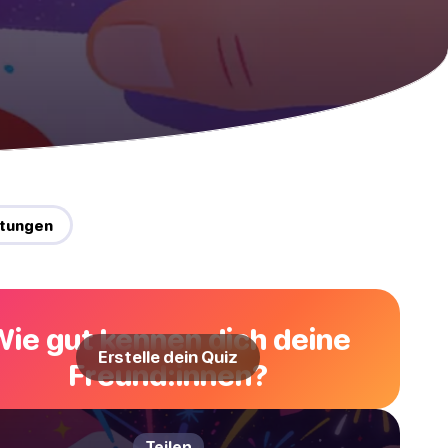
itungen
Wie gut kennen dich deine
Erstelle dein Quiz
Freund:innen?
Teilen