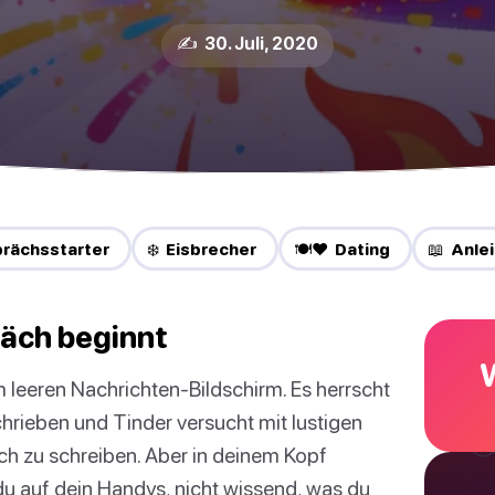
✍️ 30. Juli, 2020
rächsstarter
❄️ Eisbrecher
🍽️❤️ Dating
📖 Anle
räch beginnt
m leeren Nachrichten-Bildschirm. Es herrscht
rieben und Tinder versucht mit lustigen
h zu schreiben. Aber in deinem Kopf
du auf dein Handys, nicht wissend, was du