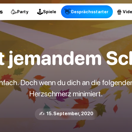
🥳
🕹
👋
🍿
s
Party
Spiele
Gesprächsstarter
Vid
t jemandem Sc
infach. Doch wenn du dich an die folgenden 
Herzschmerz minimiert.
✍️ 15. September, 2020