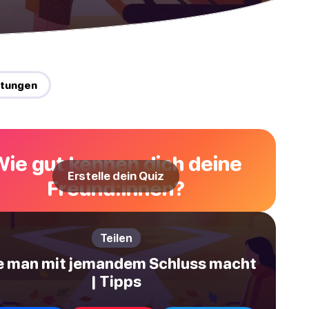
itungen
Wie gut kennen dich deine
Erstelle dein Quiz
Freund:innen?
Teilen
e man mit jemandem Schluss macht
| Tipps