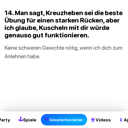
14. Man sagt, Kreuzheben sei die beste
Übung für einen starken Rücken, aber
ich glaube, Kuscheln mit dir würde
genauso gut funktionieren.
Keine schweren Gewichte nötig, wenn ich dich zum
Anlehnen habe.
🕹
👋
🍿
📱
Party
Spiele
Videos
A
Gesprächsstarter