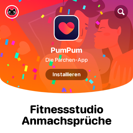
PumPum
Die Pärchen-App
Installieren
Fitnessstudio
Anmachsprüche