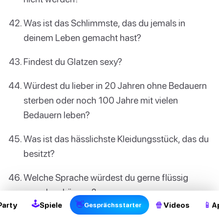
Was ist das Schlimmste, das du jemals in
deinem Leben gemacht hast?
Findest du Glatzen sexy?
Würdest du lieber in 20 Jahren ohne Bedauern
sterben oder noch 100 Jahre mit vielen
Bedauern leben?
Was ist das hässlichste Kleidungsstück, das du
besitzt?
2
Welche Sprache würdest du gerne flüssig
sprechen können?
🕹
👋
🍿
📱
Party
Spiele
Videos
A
Gesprächsstarter
Was liebst du an dir selbst?