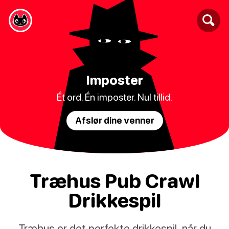
Imposter
Ét ord. Én imposter. Nul tillid.
Afslør dine venner
Træhus Pub Crawl
Drikkespil
Træhus er det perfekte drikkespil, når du