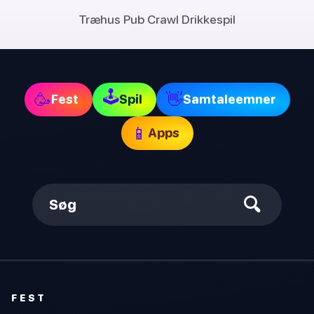
Træhus Pub Crawl Drikkespil
🕹
🥳
👋
Fest
Spil
Samtaleemner
📱
Apps
Søg
FEST