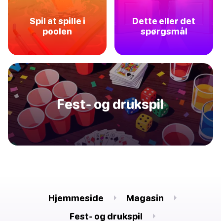
Spil at spille i
Dette eller det
poolen
spørgsmål
Fest- og drukspil
Hjemmeside
Magasin
Fest- og drukspil