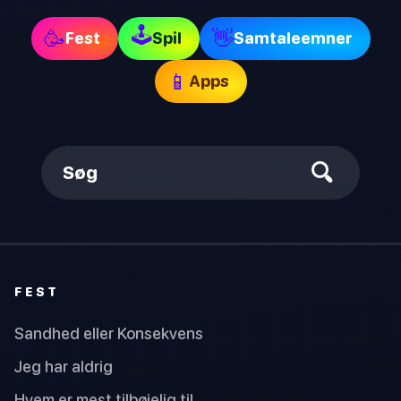
🕹
🥳
👋
Fest
Spil
Samtaleemner
📱
Apps
Søg
FEST
Sandhed eller Konsekvens
Jeg har aldrig
Hvem er mest tilbøjelig til