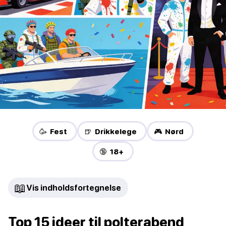
🥳 Fest
🍺 Drikkelege
🎮 Nørd
🔞 18+
📖
Vis indholdsfortegnelse
Top 15 ideer til polterabend