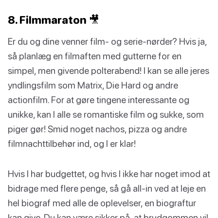
8. Filmmaraton 🎥
Er du og dine venner film- og serie-nørder? Hvis ja,
så planlæg en filmaften med gutterne for en
simpel, men givende polterabend! I kan se alle jeres
yndlingsfilm som Matrix, Die Hard og andre
actionfilm. For at gøre tingene interessante og
unikke, kan I alle se romantiske film og sukke, som
piger gør! Smid noget nachos, pizza og andre
filmnachttilbehør ind, og I er klar!
Hvis I har budgettet, og hvis I ikke har noget imod at
bidrage med flere penge, så gå all-in ved at leje en
hel biograf med alle de oplevelser, en biograftur
kan give. Du kan være sikker på, at brudgommen vil