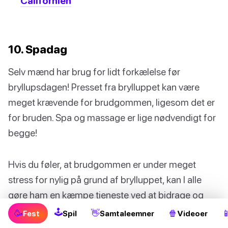
Californien
10. Spadag
Selv mænd har brug for lidt forkælelse før
bryllupsdagen! Presset fra brylluppet kan være
meget krævende for brudgommen, ligesom det er
for bruden. Spa og massage er lige nødvendigt for
begge!
Hvis du føler, at brudgommen er under meget
stress for nylig på grund af brylluppet, kan I alle
gøre ham en kæmpe tjeneste ved at bidrage og
betale for et spa-retreat i weekenden, der handler
🕹
🥳
👋
🍿

Fest
Spil
Samtaleemner
Videoer
om øko-livsstil og at slappe af fra hverdagens