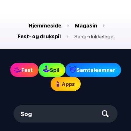
Hjemmeside
Magasin
Fest- og drukspil
Sang-drikkelege
🕹
🥳
👋
Fest
Spil
Samtaleemner
📱
Apps
Søg