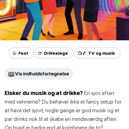
🥳 Fest
🍺 Drikkelege
📺🎵 TV og musik
📖
Vis indholdsfortegnelse
Elsker du musik og at drikke?
En sjov aften
med vennerne? Du behøver ikke et fancy setup for
at have det sjovt; nogle gange er god musik og et
par drinks nok til at skabe en mindeværdig aften.
Og hvad er bedre end at kombinere de to?