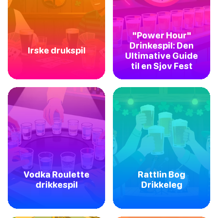
"Power Hour"
Drinkespil: Den
Irske drukspil
Ultimative Guide
til en Sjov Fest
Vodka Roulette
Rattlin Bog
drikkespil
Drikkeleg