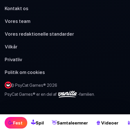
Kontakt os
Vores team
Vores redaktionelle standarder
Vilkår
Privatliv
Politik om cookies
© PsyCat Games® 2026
PsyCat Games® er en del af
-familien.
🕹
🥳
👋
🍿

Fest
Spil
Samtaleemner
Videoer