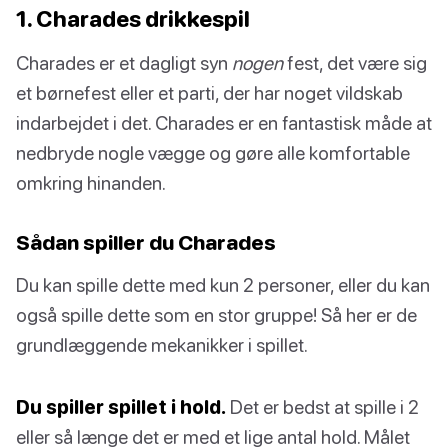
1. Charades drikkespil
Charades er et dagligt syn
nogen
fest, det være sig
et børnefest eller et parti, der har noget vildskab
indarbejdet i det. Charades er en fantastisk måde at
nedbryde nogle vægge og gøre alle komfortable
omkring hinanden.
Sådan spiller du Charades
Du kan spille dette med kun 2 personer, eller du kan
også spille dette som en stor gruppe! Så her er de
grundlæggende mekanikker i spillet.
Du spiller spillet i hold.
Det er bedst at spille i 2
eller så længe det er med et lige antal hold. Målet