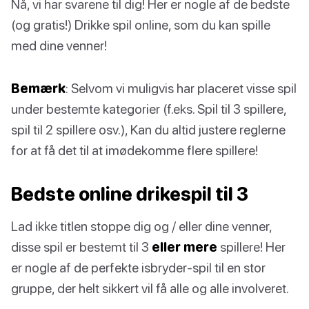
Nå, vi har svarene til dig! Her er nogle af de bedste
(og gratis!) Drikke spil online, som du kan spille
med dine venner!
Bemærk
: Selvom vi muligvis har placeret visse spil
under bestemte kategorier (f.eks. Spil til 3 spillere,
spil til 2 spillere osv.), Kan du altid justere reglerne
for at få det til at imødekomme flere spillere!
Bedste online drikespil til 3
Lad ikke titlen stoppe dig og / eller dine venner,
disse spil er bestemt til 3
eller mere
spillere! Her
er nogle af de perfekte isbryder-spil til en stor
gruppe, der helt sikkert vil få alle og alle involveret.