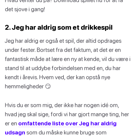
det sjove i gang!
2. Jeg har aldrig som et drikkespil
Jeg har aldrig er også et spil, der altid opdrages
under fester. Bortset fra det faktum, at det er en
fantastisk måde at lære en ny at kende, vil du være i
stand til at uddybe forbindelsen med en, du har
kendt i årevis. Hvem ved, der kan opstå nye
hemmeligheder 😏
Hvis du er som mig, der ikke har nogen idé om,
hvad jeg skal sige, fordi vi har gjort mange ting, her
er en
omfattende liste over Jeg har aldrig
udsagn
som du måske kunne bruge som