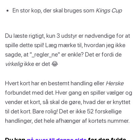
En stor kop, der skal bruges som
Kings Cup
Du læste rigtigt, kun 3 udstyr er nødvendige for at
spille dette spil! Læg mærke til, hvordan jeg ikke
sagde, at "_regler_ne" er enkle? Det er fordi de
virkelig
ikke er det 😂
Hvert kort har en bestemt handling eller
Herske
forbundet med det. Hver gang en spiller vælger og
vender et kort, så skal de gøre, hvad der er knyttet
til det kort. Bare rolig! Det er ikke 52 forskellige
handlinger, det hele afhænger af kortets nummer.
Du kan
gå over til denne side
for den fulde