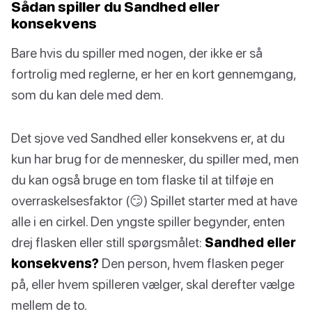
Sådan spiller du Sandhed eller
konsekvens
Bare hvis du spiller med nogen, der ikke er så
fortrolig med reglerne, er her en kort gennemgang,
som du kan dele med dem.
Det sjove ved Sandhed eller konsekvens er, at du
kun har brug for de mennesker, du spiller med, men
du kan også bruge en tom flaske til at tilføje en
overraskelsesfaktor (😏) Spillet starter med at have
alle i en cirkel. Den yngste spiller begynder, enten
drej flasken eller still spørgsmålet:
Sandhed eller
konsekvens?
Den person, hvem flasken peger
på, eller hvem spilleren vælger, skal derefter vælge
mellem de to.