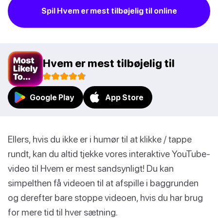
Spil Hvem er mest tilbøjelig til online
Hvem er mest tilbøjelig til
Google Play
App Store
Ellers, hvis du ikke er i humør til at klikke / tappe
rundt, kan du altid tjekke vores interaktive YouTube-
video til Hvem er mest sandsynligt! Du kan
simpelthen få videoen til at afspille i baggrunden
og derefter bare stoppe videoen, hvis du har brug
for mere tid til hver sætning.