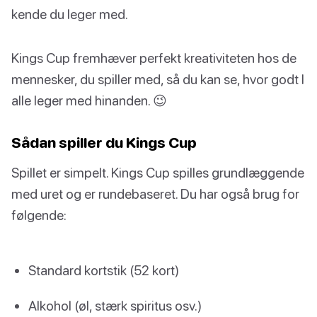
kende du leger med.
Kings Cup fremhæver perfekt kreativiteten hos de
mennesker, du spiller med, så du kan se, hvor godt I
alle leger med hinanden. 😉
Sådan spiller du Kings Cup
Spillet er simpelt. Kings Cup spilles grundlæggende
med uret og er rundebaseret. Du har også brug for
følgende:
Standard kortstik (52 kort)
Alkohol (øl, stærk spiritus osv.)