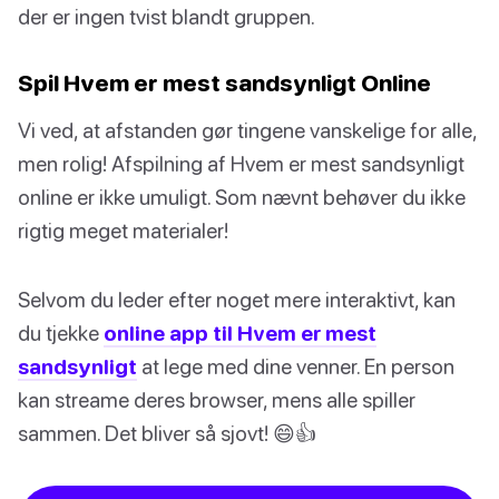
der er ingen tvist blandt gruppen.
Spil Hvem er mest sandsynligt Online
Vi ved, at afstanden gør tingene vanskelige for alle,
men rolig! Afspilning af Hvem er mest sandsynligt
online er ikke umuligt. Som nævnt behøver du ikke
rigtig meget materialer!
Selvom du leder efter noget mere interaktivt, kan
du tjekke
online app til Hvem er mest
sandsynligt
at lege med dine venner. En person
kan streame deres browser, mens alle spiller
sammen. Det bliver så sjovt! 😄👍