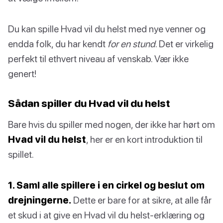
Du kan spille Hvad vil du helst med nye venner og
endda folk, du har kendt
for en stund
. Det er virkelig
perfekt til ethvert niveau af venskab. Vær ikke
genert!
Sådan spiller du Hvad vil du helst
Bare hvis du spiller med nogen, der ikke har hørt om
Hvad vil du helst
, her er en kort introduktion til
spillet.
1. Saml alle spillere i en cirkel og beslut om
drejningerne.
Dette er bare for at sikre, at alle får
et skud i at give en Hvad vil du helst-erklæring og