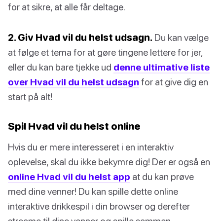
for at sikre, at alle får deltage.
2. Giv Hvad vil du helst udsagn.
Du kan vælge
at følge et tema for at gøre tingene lettere for jer,
eller du kan bare tjekke ud
denne ultimative liste
over Hvad vil du helst udsagn
for at give dig en
start på alt!
Spil Hvad vil du helst online
Hvis du er mere interesseret i en interaktiv
oplevelse, skal du ikke bekymre dig! Der er også en
online Hvad vil du helst app
at du kan prøve
med dine venner! Du kan spille dette online
interaktive drikkespil i din browser og derefter
streame til dine venner og spille sammen.