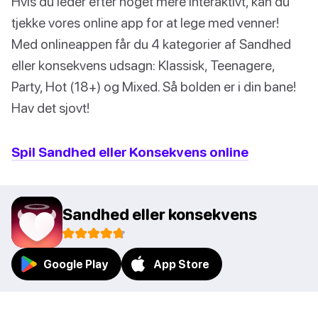
Hvis du leder efter noget mere interaktivt, kan du
tjekke vores online app for at lege med venner!
Med onlineappen får du 4 kategorier af Sandhed
eller konsekvens udsagn: Klassisk, Teenagere,
Party, Hot (18+) og Mixed. Så bolden er i din bane!
Hav det sjovt!
Spil Sandhed eller Konsekvens online
Sandhed eller konsekvens
Google Play
App Store