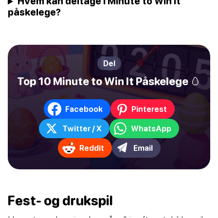
Hvem kan deltage i Minute to Win It
påskelege?
Del
Top 10 Minute to Win It Påskelege 🥚
Facebook
Pinterest
Twitter / X
WhatsApp
Reddit
Email
Fest- og drukspil