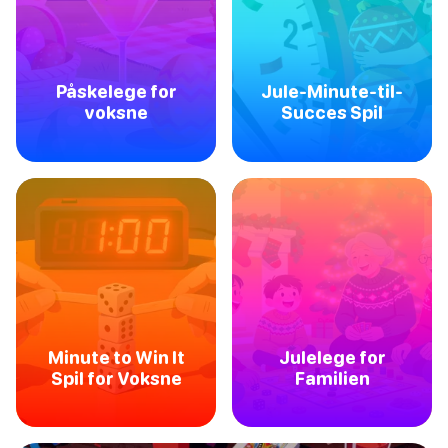
Påskelege for
Jule-Minute-til-
voksne
Succes Spil
Minute to Win It
Julelege for
Spil for Voksne
Familien