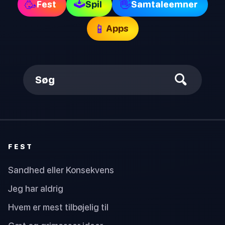
🕹
🥳
👋
Fest
Spil
Samtaleemner
📱
Apps
Søg
FEST
Sandhed eller Konsekvens
Jeg har aldrig
Hvem er mest tilbøjelig til