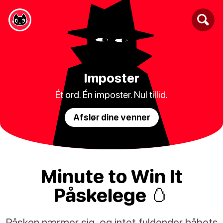
Imposter
Ét ord. Én imposter. Nul tillid.
Afslør dine venner
Minute to Win It
Påskelege 🥚
Påsken nærmer sig, og intet fuldender håbets