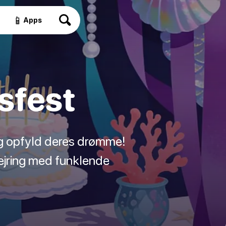
📱
Apps
sfest
og opfyld deres drømme!
fejring med funklende