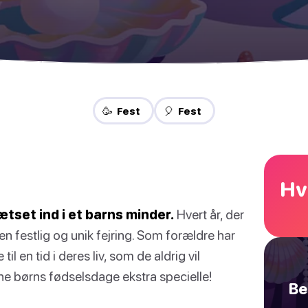
🥳 Fest
🎈 Fest
Hv
tset ind i et barns minder.
Hvert år, der
n festlig og unik fejring. Som forældre har
 en tid i deres liv, som de aldrig vil
dine børns fødselsdage ekstra specielle!
Be