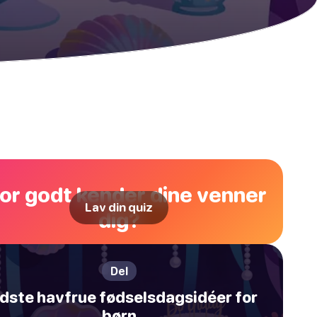
or godt kender dine venner
Lav din quiz
dig?
Del
dste havfrue fødselsdagsidéer for
børn