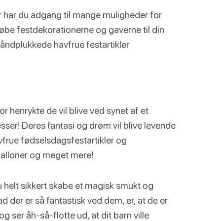
r har du adgang til mange muligheder for
købe festdekorationerne og gaverne til din
ndplukkede havfrue festartikler
r henrykte de vil blive ved synet af et
ser! Deres fantasi og drøm vil blive levende
frue fødselsdagsfestartikler og
 balloner og meget mere!
u helt sikkert skabe et magisk smukt og
 der er så fantastisk ved dem, er, at de er
 ser åh-så-flotte ud, at dit barn ville