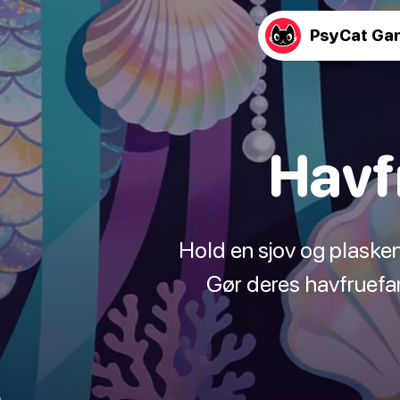
PsyCat Ga
Havf
Hold en sjov og plaske
Gør deres havfruefan