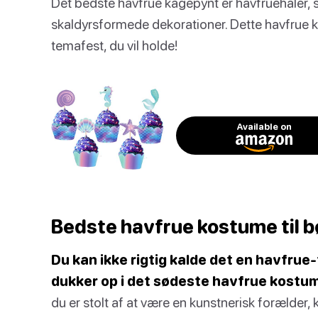
Det bedste havfrue kagepynt er havfruehaler, s
skaldyrsformede dekorationer. Dette havfrue k
temafest, du vil holde!
Available on
Bedste havfrue kostume til b
Du kan ikke rigtig kalde det en havfru
dukker op i det sødeste havfrue kostume
du er stolt af at være en kunstnerisk forælder, 