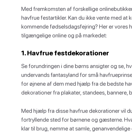
Med fremkomsten af forskellige onlinebutikke
havfrue festartikler. Kan du ikke vente med at 
kommende fødselsdagsfejring? Her er vores hå
tilgængelige online og på markedet:
1. Havfrue festdekorationer
Se forundringen i dine børns ansigter og se, hvo
undervands fantasyland for små havfrueprinses
for øjnene af dem med hjælp fra de bedste hav
dekorationer fra plakater, standees, bannere,
Med hjælp fra disse havfrue dekorationer vil d
fortryllende sted for børnene og gæsterne. Hvad
klar til brug, nemme at samle, genanvendelige og