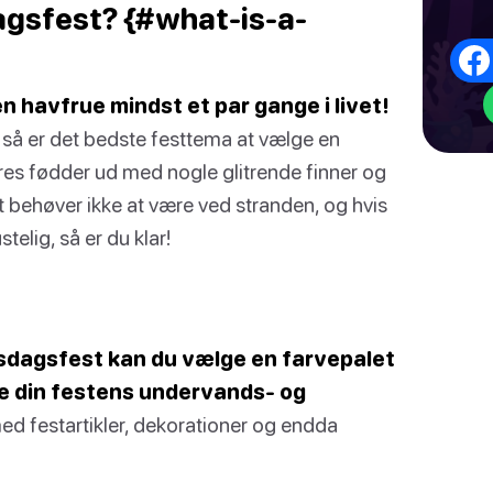
agsfest? {#what-is-a-
en havfrue mindst et par gange i livet!
e, så er det bedste festtema at vælge en
res fødder ud med nogle glitrende finner og
t behøver ikke at være ved stranden, og hvis
elig, så er du klar!
lsdagsfest kan du vælge en farvepalet
tche din festens undervands- og
d festartikler, dekorationer og endda