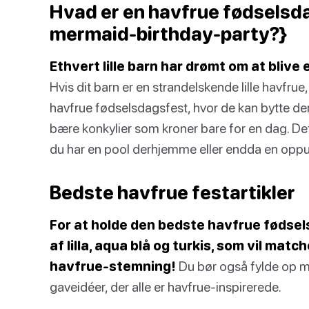
Hvad er en havfrue fødselsd
mermaid-birthday-party?}
Ethvert lille barn har drømt om at blive 
Hvis dit barn er en strandelskende lille havfru
havfrue fødselsdagsfest, hvor de kan bytte de
bære konkylier som kroner bare for en dag. De
du har en pool derhjemme eller endda en oppust
Bedste havfrue festartikler
For at holde den bedste havfrue fødse
af lilla, aqua blå og turkis, som vil ma
havfrue-stemning!
Du bør også fylde op me
gaveidéer, der alle er havfrue-inspirerede.