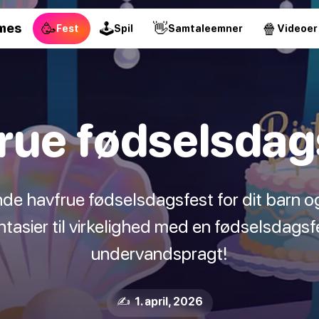
🥳
🕹
👋
🍿
mes
Fest
Spil
Samtaleemner
Videoer
rue fødselsdag
nde havfrue fødselsdagsfest for dit barn 
tasier til virkelighed med en fødselsdags
undervandspragt!
✍️ 1. april, 2026