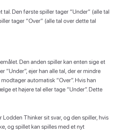
 tal. Den første spiller tager “Under” (alle tal
ller tager “Over” (alle tal over dette tal
ddemålet. Den anden spiller kan enten sige et
r “Under”, ejer han alle tal, der er mindre
ler modtager automatisk “Over”. Hvis han
vælge et højere tal eller tage “Under”. Dette
r Lodden Thinker sit svar, og den spiller, hvis
kke, og spillet kan spilles med et nyt