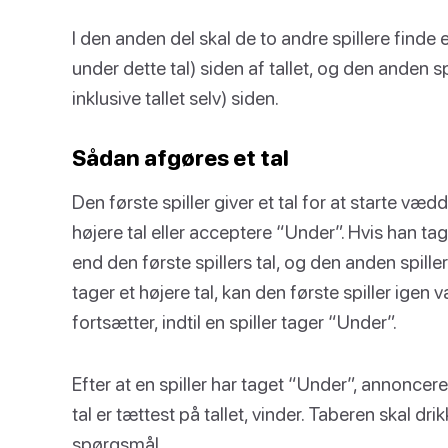
I den anden del skal de to andre spillere finde et
under dette tal) siden af tallet, og den anden spi
inklusive tallet selv) siden.
Sådan afgøres et tal
Den første spiller giver et tal for at starte væ
højere tal eller acceptere “Under”. Hvis han tage
end den første spillers tal, og den anden spil
tager et højere tal, kan den første spiller igen 
fortsætter, indtil en spiller tager “Under”.
Efter at en spiller har taget “Under”, annoncere
tal er tættest på tallet, vinder. Taberen skal dri
spørgsmål.