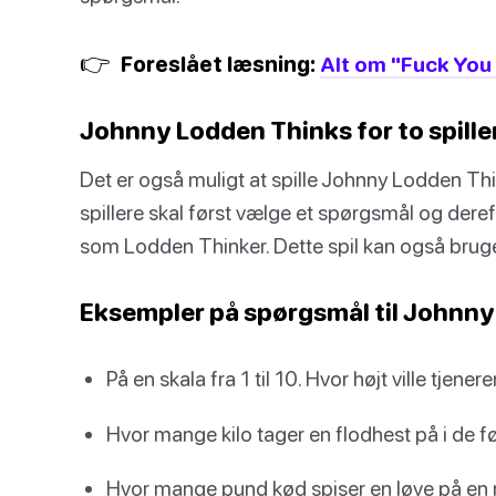
👉
Foreslået læsning:
Alt om "Fuck You
Johnny Lodden Thinks for to spille
Det er også muligt at spille Johnny Lodden Th
spillere skal først vælge et spørgsmål og dere
som Lodden Thinker. Dette spil kan også brug
Eksempler på spørgsmål til Johnn
På en skala fra 1 til 10. Hvor højt ville tjen
Hvor mange kilo tager en flodhest på i de fø
Hvor mange pund kød spiser en løve på e