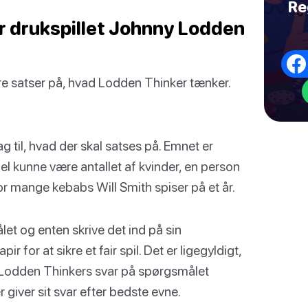
Re
 drukspillet Johnny Lodden
ere satser på, hvad Lodden Thinker tænker.
g til, hvad der skal satses på. Emnet er
pel kunne være antallet af kvinder, en person
or mange kebabs Will Smith spiser på et år.
et og enten skrive det ind på sin
r for at sikre et fair spil. Det er ligegyldigt,
n Lodden Thinkers svar på spørgsmålet
 giver sit svar efter bedste evne.