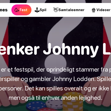
🥳
🕹
👋
🍿
mes
Fest
Spil
Samtaleemner
Videoer
ænker Johnny 
r et festspil, der oprindeligt stammer fra
erspiller og gambler Johnny Lodden. Spille
personer. Det kan spilles overalt og er ikke k
men også til enhver anden lejlighed.