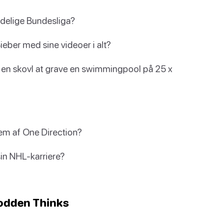
ndelige Bundesliga?
eber med sine videoer i alt?
en skovl at grave en swimmingpool på 25 x
em af One Direction?
in NHL-karriere?
odden Thinks