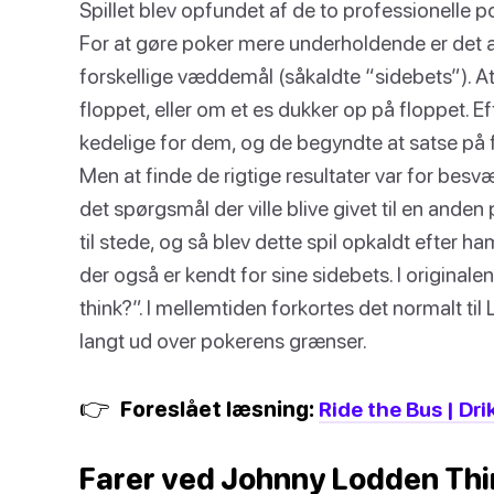
Spillet blev opfundet af de to professionelle p
For at gøre poker mere underholdende er det al
forskellige væddemål (såkaldte “sidebets”). At 
floppet, eller om et es dukker op på floppet. E
kedelige for dem, og de begyndte at satse på fo
Men at finde de rigtige resultater var for besvæ
det spørgsmål der ville blive givet til en and
til stede, og så blev dette spil opkaldt efter h
der også er kendt for sine sidebets. I origina
think?”. I mellemtiden forkortes det normalt ti
langt ud over pokerens grænser.
👉
Foreslået læsning:
Ride the Bus | Dri
Farer ved Johnny Lodden Thi