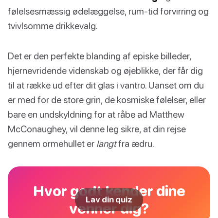
følelsesmæssig ødelæggelse, rum-tid forvirring og
tvivlsomme drikkevalg.
Det er den perfekte blanding af episke billeder,
hjernevridende videnskab og øjeblikke, der får dig
til at række ud efter dit glas i vantro. Uanset om du
er med for de store grin, de kosmiske følelser, eller
bare en undskyldning for at råbe ad Matthew
McConaughey, vil denne leg sikre, at din rejse
gennem ormehullet er
langt
fra ædru.
Hvor godt kender dine
Lav din quiz
venner dig?