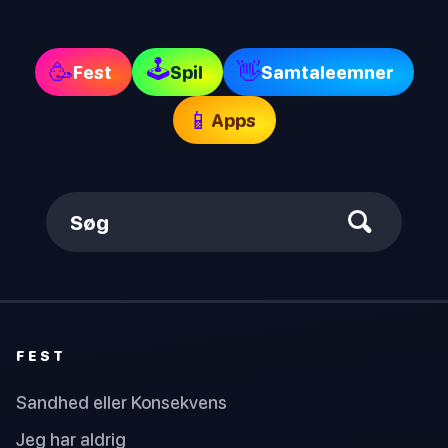
🕹
🥳
👋
Fest
Spil
Samtaleemner
📱
Apps
Søg
FEST
Sandhed eller Konsekvens
Jeg har aldrig