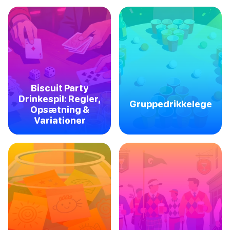
Biscuit Party
Drinkespil: Regler,
Gruppedrikkelege
Opsætning &
Variationer