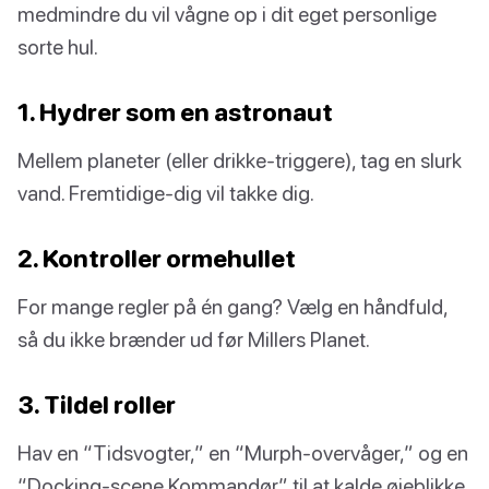
medmindre du vil vågne op i dit eget personlige
sorte hul.
1. Hydrer som en astronaut
Mellem planeter (eller drikke-triggere), tag en slurk
vand. Fremtidige-dig vil takke dig.
2. Kontroller ormehullet
For mange regler på én gang? Vælg en håndfuld,
så du ikke brænder ud før Millers Planet.
3. Tildel roller
Hav en “Tidsvogter,” en “Murph-overvåger,” og en
“Docking-scene Kommandør” til at kalde øjeblikke,