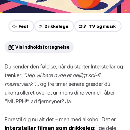
🥳 Fest
🍺 Drikkelege
📺🎵 TV og musik
📖
Vis indholdsfortegnelse
Du kender den følelse, når du starter Interstellar og
tænker:
“Jeg vil bare nyde et dejligt sci-fi
mesterværk”
… og tre timer senere græder du
ukontrolleret over et ur, mens dine venner råber
“MURPH!” ad fjernsynet? Ja.
Forestil dig nu alt det – men med alkohol. Det er
Interstellar filmen som drikkeleg
: lige dele