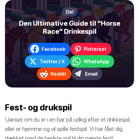
Del
Den Ultimative Guide til "Horse
Race" Drinkespil
Facebook
Pinterest
Twitter / X
WhatsApp
Reddit
Email
Fest- og drukspil
Uanset om du er i en bar på udkig efter et drikkespil,
eller er hjemme og vil spille festspil. Vi har fået dig
dækket med de bedste spil til din næste fest!