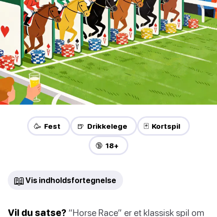
🥳 Fest
🍺 Drikkelege
🃏 Kortspil
🔞 18+
📖
Vis indholdsfortegnelse
Vil du satse?
“Horse Race” er et klassisk spil om