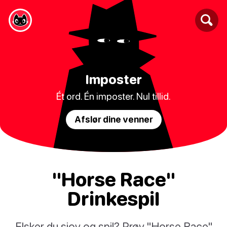
Imposter
Ét ord. Én imposter. Nul tillid.
Afslør dine venner
"Horse Race"
Drinkespil
Elsker du sjov og spil? Prøv "Horse Race"