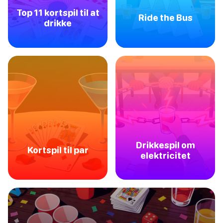
Top 11 kortspil til at
Ride the Bus
drikke
Drikkespil om
Kortspil til par
elektricitet