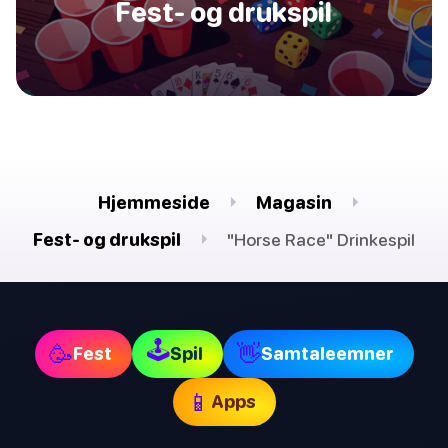
Fest- og drukspil
Hjemmeside
Magasin
Fest- og drukspil
"Horse Race" Drinkespil
🕹
🥳
👋
Fest
Spil
Samtaleemner
📱
Apps