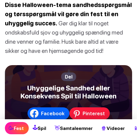
Disse Halloween-tema sandhedsspørgsmål
og tørsspørgsmål vil gøre din fest til en
uhyggelig succes.
Gør dig klar til noget
ondskabsfuld sjov og uhyggelig spænding med
dine venner og familie. Husk bare altid at være
sikker og have en hjemsøgende god tid!
Del
Uhyggelige Sandhed eller
Konsekvens Spil til Halloween
Facebook
Pinterest
Twitter / X
WhatsApp
🕹
🥳
👋
🍿

Fest
Spil
Samtaleemner
Videoer