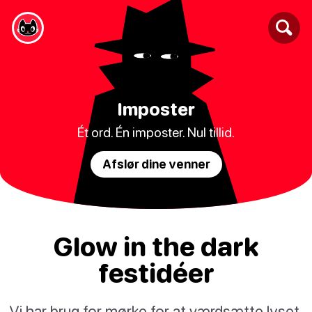
Imposter
Ét ord. Én imposter. Nul tillid.
Afslør dine venner
Glow in the dark
festidéer
Vi har brug for mørke for at værdsætte lyset.