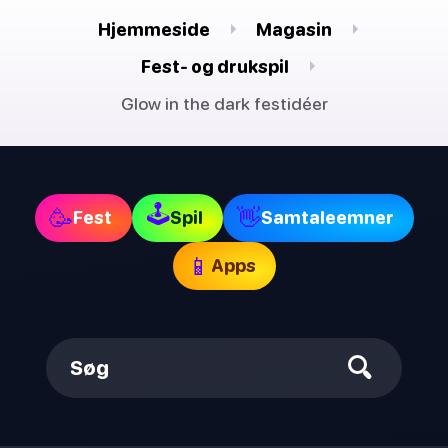
Hjemmeside
Magasin
Fest- og drukspil
Glow in the dark festidéer
🕹
🥳
👋
Fest
Spil
Samtaleemner
📱
Apps
Søg