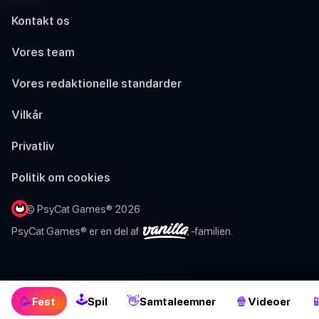
Kontakt os
Vores team
Vores redaktionelle standarder
Vilkår
Privatliv
Politik om cookies
© PsyCat Games® 2026
PsyCat Games® er en del af
-familien.
🕹
🥳
👋
🍿

Fest
Spil
Samtaleemner
Videoer