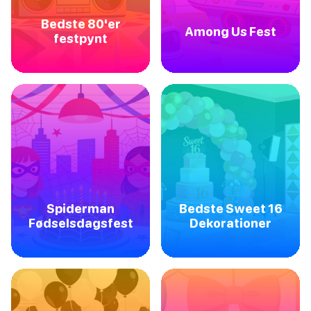
Bedste 80'er
Among Us Fest
festpynt
Spiderman
Bedste Sweet 16
Fødselsdagsfest
Dekorationer