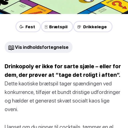
🥳 Fest
🀄 Brætspil
🍺 Drikkelege
📖
Vis indholdsfortegnelse
Drinkopoly er ikke for sarte sjæle – eller for
dem, der prøver at “tage det roligt i aften”.
Dette kaotiske brætspil tager spændingen ved
konkurrence, tilføjer et bundt dristige udfordringer
og hælder et generøst skvæt socialt kaos lige
oveni.
Uanset om du nipper til cocktails, tømmer en øl,