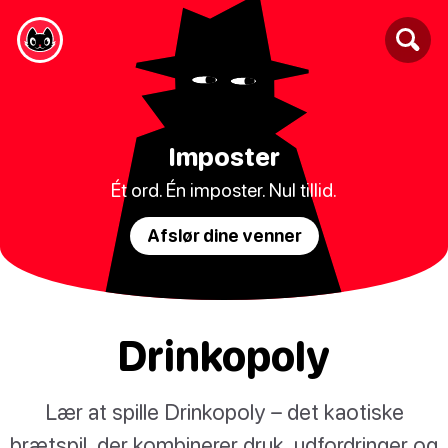
Imposter
Ét ord. Én imposter. Nul tillid.
Afslør dine venner
Drinkopoly
Lær at spille Drinkopoly – det kaotiske
brætspil, der kombinerer druk, udfordringer og