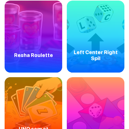
Left Center Right
Resha Roulette
Spil
UNO som et