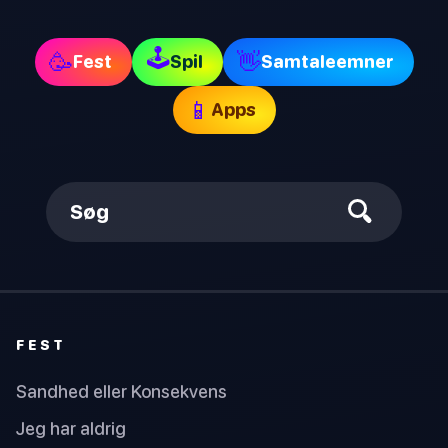
🕹
🥳
👋
Fest
Spil
Samtaleemner
📱
Apps
Søg
FEST
Sandhed eller Konsekvens
Jeg har aldrig