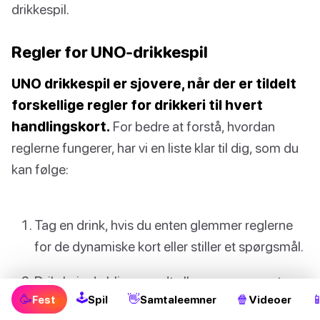
drikkespil.
Regler for UNO-drikkespil
UNO drikkespil er sjovere, når der er tildelt
forskellige regler for drikkeri til hvert
handlingskort.
For bedre at forstå, hvordan
reglerne fungerer, har vi en liste klar til dig, som du
kan følge:
Tag en drink, hvis du enten glemmer reglerne
for de dynamiske kort eller stiller et spørgsmål.
Drik, hvis du bliver vendt eller oversprunget.
🕹
🥳
👋
🍿

Fest
Spil
Samtaleemner
Videoer
Tag en drink, hvis du spiller et kort med samme