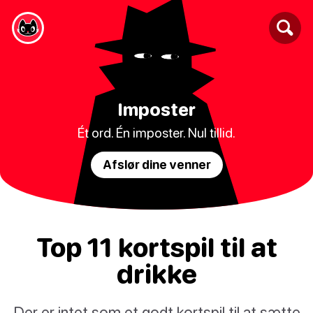
Imposter
Ét ord. Én imposter. Nul tillid.
Afslør dine venner
Top 11 kortspil til at
drikke
Der er intet som et godt kortspil til at sætte