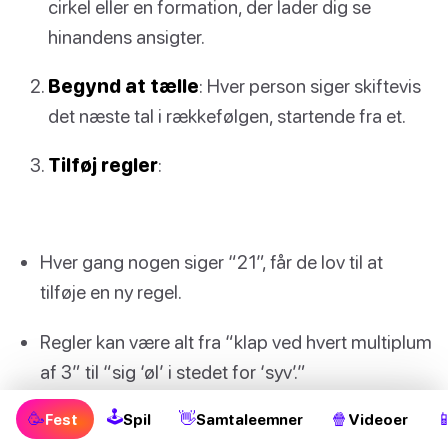
cirkel eller en formation, der lader dig se
hinandens ansigter.
Begynd at tælle
: Hver person siger skiftevis
det næste tal i rækkefølgen, startende fra et.
Tilføj regler
:
Hver gang nogen siger “21”, får de lov til at
tilføje en ny regel.
Regler kan være alt fra “klap ved hvert multiplum
af 3” til “sig ‘øl’ i stedet for ‘syv’.”
🕹
🥳
👋
🍿

Fest
Spil
Samtaleemner
Videoer