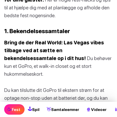
til at hjælpe dig med at planlægge og afholde den
bedste fest nogensinde.
1. Bekendelsessamtaler
Bring de der Real World: Las Vegas vibes
tilbage ved at sætte en
bekendelsessamtale op i dit hus!
Du behøver
kun et GoPro, et walk-in closet og et stort
hukommelseskort.
Du kan tilslutte dit GoPro til ekstern strøm for at
optage non-stop uden at batteriet dør, og du kan
placere det i dit walk-in closet. Ryd derefter skabet
🕹
🥳
👋
🍿

Fest
Spil
Samtaleemner
Videoer
og hæng nogle julelys op for stemning og