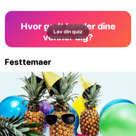
Hvor godt kender dine
Lav din quiz
venner dig?
Festtemaer