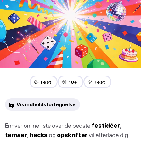
🥳 Fest
🔞 18+
🎈 Fest
📖
Vis indholdsfortegnelse
Enhver online liste over de bedste
festidéer
,
temaer
,
hacks
og
opskrifter
vil efterlade dig