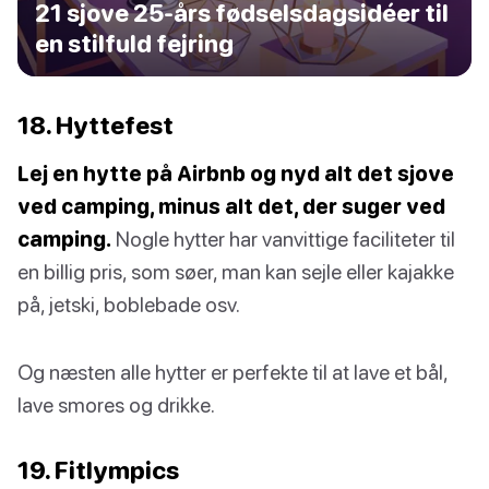
21 sjove 25-års fødselsdagsidéer til
en stilfuld fejring
18. Hyttefest
Lej en hytte på Airbnb og nyd alt det sjove
ved camping, minus alt det, der suger ved
camping.
Nogle hytter har vanvittige faciliteter til
en billig pris, som søer, man kan sejle eller kajakke
på, jetski, boblebade osv.
Og næsten alle hytter er perfekte til at lave et bål,
lave smores og drikke.
19. Fitlympics