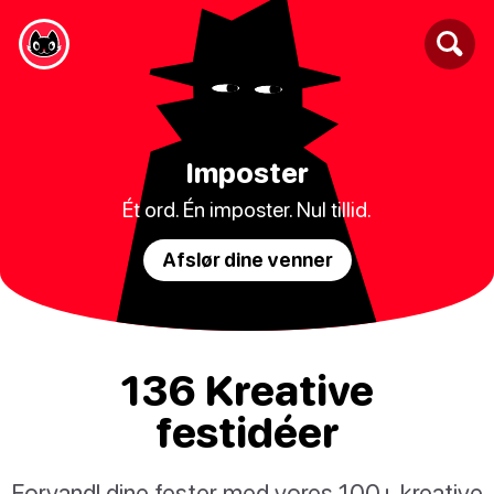
Imposter
Ét ord. Én imposter. Nul tillid.
Afslør dine venner
136 Kreative
festidéer
Forvandl dine fester med vores 100+ kreative