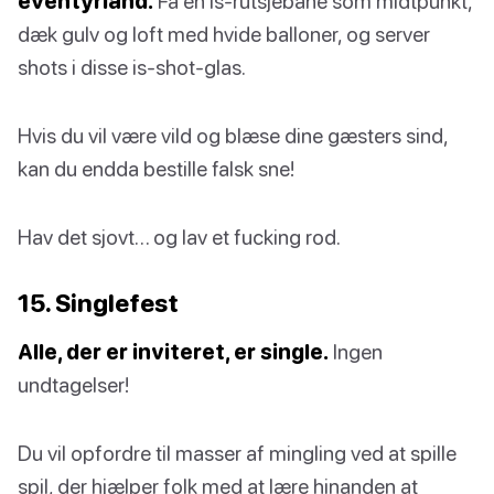
eventyrland.
Få en is-rutsjebane som midtpunkt,
dæk gulv og loft med hvide balloner, og server
shots i disse is-shot-glas.
Hvis du vil være vild og blæse dine gæsters sind,
kan du endda bestille falsk sne!
Hav det sjovt… og lav et fucking rod.
15. Singlefest
Alle, der er inviteret, er single.
Ingen
undtagelser!
Du vil opfordre til masser af mingling ved at spille
spil, der hjælper folk med at lære hinanden at