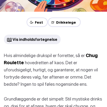
🥳 Fest
🍺 Drikkelege
📖
Vis indholdsfortegnelse
Hvis almindelige drukspil er forretter, så er
Chug
Roulette
hovedretten af kaos. Det er
uforudsigeligt, hurtigt, og garanterer, at nogen vil
fortryde deres valg, før aftenen er omme. Det
bedste? Ingen to spil føles nogensinde ens.
Grundlæggende er det simpelt: Stil mystiske drinks
op, drej for at afgøre, hvem der skal chugge, og