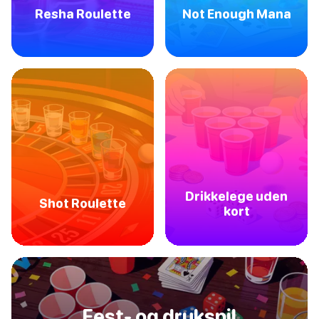
Resha Roulette
Not Enough Mana
Drikkelege uden
Shot Roulette
kort
Fest- og drukspil