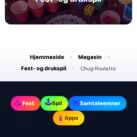
Hjemmeside
Magasin
Fest- og drukspil
Chug Roulette
🕹
🥳
👋
Fest
Spil
Samtaleemner
📱
Apps