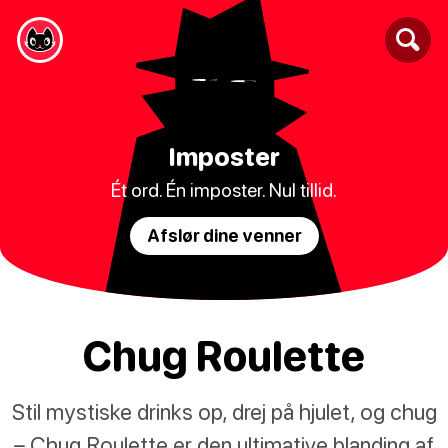
Imposter
Ét ord. Én imposter. Nul tillid.
Afslør dine venner
Chug Roulette
Stil mystiske drinks op, drej på hjulet, og chug
– Chug Roulette er den ultimative blanding af