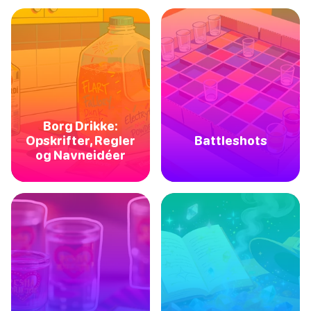
Borg Drikke:
Opskrifter, Regler
Battleshots
og Navneidéer