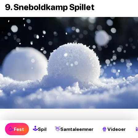
9. Sneboldkamp Spillet
Sneboldkamp Spillet er et klassisk julespil, der
🕹
🥳
👋
🍿

Fest
Spil
Samtaleemner
Videoer
frembringer sjov og latter i alle. Med flamingo-