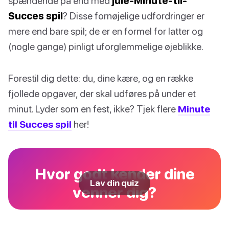
spændende på end med
jule-Minute-til-
Succes spil
? Disse fornøjelige udfordringer er
mere end bare spil; de er en formel for latter og
(nogle gange) pinligt uforglemmelige øjeblikke.
Forestil dig dette: du, dine kære, og en række
fjollede opgaver, der skal udføres på under et
minut. Lyder som en fest, ikke? Tjek flere
Minute
til Succes spil
her!
Hvor godt kender dine
Lav din quiz
venner dig?